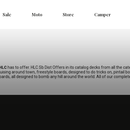
Sale
Moto
Store
Camper
HLC
has to offer. HLC Sb Dist Offers in its catalog decks from all the ca
uising around town, freestyle boards, designed to do tricks on, pintail boa
rds, all designed to bomb any hill around the world. All of our complet
SLEV
200 Kč na prvn
Ušetři 200 Kč na první
dozvíš se všechny akce, 