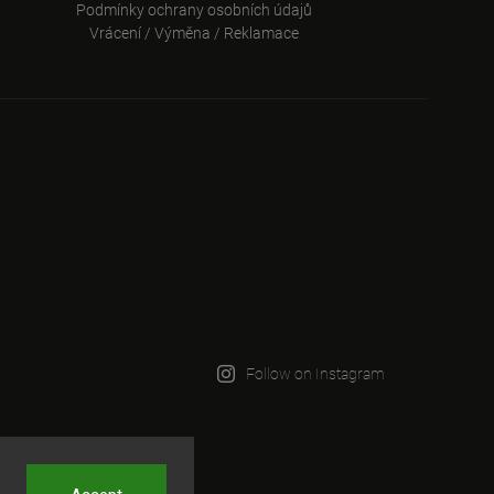
Podmínky ochrany osobních údajů
Vrácení / Výměna / Reklamace
WSLETTER
 1500 Kč
nás v bezpečí.
ních údajů
Follow on Instagram