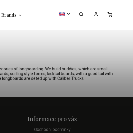
Brands
tegories of longboarding. We build buddies, which are small
rds, surfing style forms, kicktail boards, with a good tail with
e longboards are seted up with Caliber Trucks.
A
í nákup*
Informace pro vás
 objednávce a
Obchodní podmínky
slevy a novinky