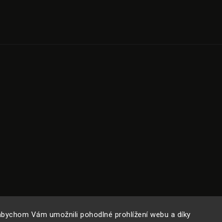
jako první.
CHCI ODEBÍRAT NE
*Platí při nákupu nad
Vaše e-mailová adresa je u 
Zásady zpracování osob
Copyright 2024
ROAM.
| Všechna práva vyhrazena.
bychom Vám umožnili pohodlné prohlížení webu a díky