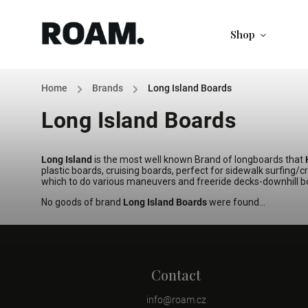
Shop
Home
/
Brands
/
Long Island Boards
Long Island Boards
Long Island
is the most well known Brand of longboards that
plastic boards, cruising boards, perfect for sidewalk surfing/cr
which to do various maneuvers and freeride decks-downhill boa
No goods of brand
Long Island Boards
were found...
Contact
info
@
roam.cz