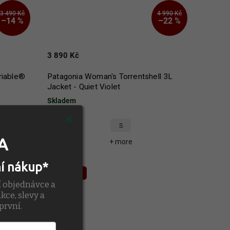
3 490 Kč
4 990 Kč
–14 %
–22 %
3 890 Kč
riable®
Patagonia Woman's Torrentshell 3L
Jacket - Quiet Violet
Skladem
S
A
+ more
ní nákup*
Action
í objednávce a
kce, slevy a
první.