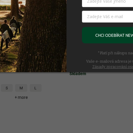
CHCI ODEBÍRAT NE
6 390 Kč
*Platí při nákupu n
Vaše e-mailová adresa je 
l Slipper - True Black
Nůž Leatherman Wave Alpha - 
Zásady zpracování os
Skladem
S
M
L
+ more