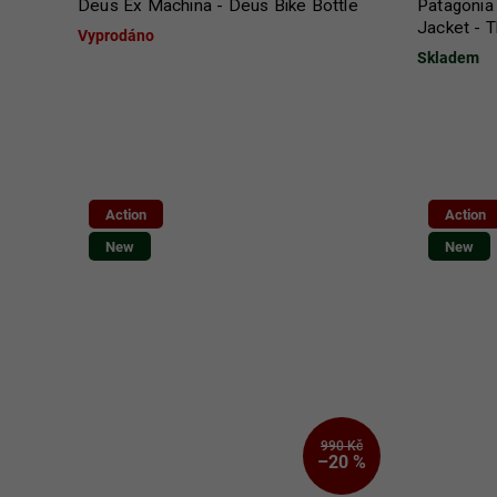
Deus Ex Machina - Deus Bike Bottle
Patagonia
Jacket - T
Vyprodáno
Skladem
Action
Action
New
New
990 Kč
–20 %