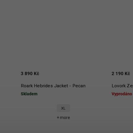
3 890 Kč
2 190 Kč
Roark Hebrides Jacket - Pecan
Lovork Ze
Skladem
Vyprodáno
XL
+ more