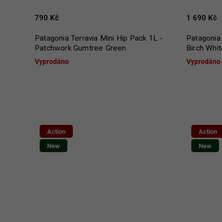
790 Kč
1 690 Kč
Patagonia Terravia Mini Hip Pack 1L -
Patagonia
Patchwork Gumtree Green
Birch Whit
Vyprodáno
Vyprodáno
Action
Action
New
New