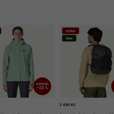
Action
New
4 990 Kč
–22 %
2 490 Kč