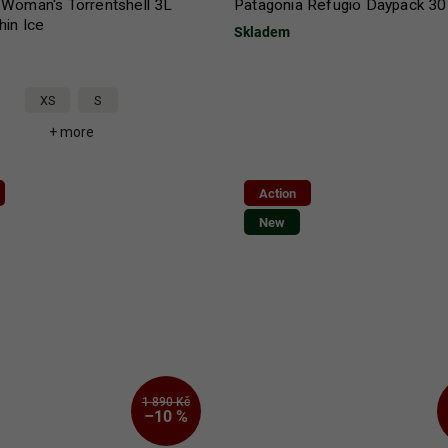
 Woman's Torrentshell 3L
Patagonia Refugio Daypack 30
hin Ice
Skladem
XS
S
+ more
Action
New
1 890 Kč
–10 %