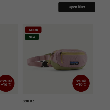
Open filter
Action
New
2 990 Kč
990 Kč
–16 %
–10 %
890 Kč