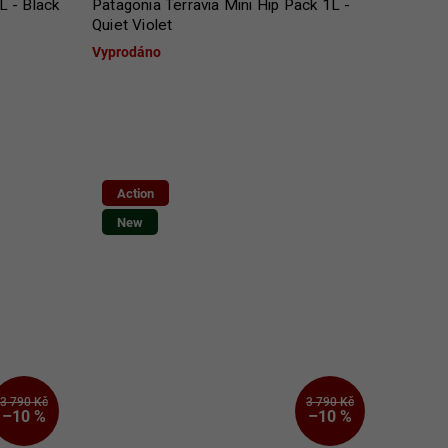
L - Black
Patagonia Terravia Mini Hip Pack 1L -
Quiet Violet
Vyprodáno
Action
New
3 790 Kč
3 790 Kč
–10 %
–10 %