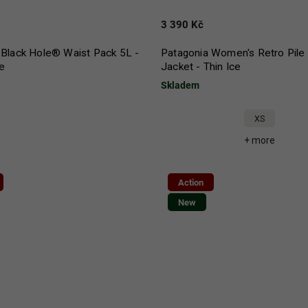
3 390 Kč
 Black Hole® Waist Pack 5L -
Patagonia Women's Retro Pile
e
Jacket - Thin Ice
Skladem
XS
+ more
Action
New