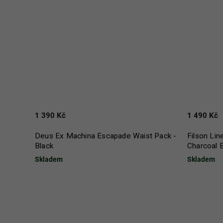
1 390 Kč
1 490 Kč
Deus Ex Machina Escapade Waist Pack -
Filson Li
Black
Charcoal 
Skladem
Skladem