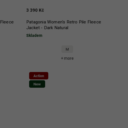
3 390 Kč
 Fleece
Patagonia Women's Retro Pile Fleece
Jacket - Dark Natural
Skladem
M
+ more
Action
New