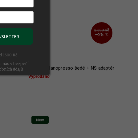
2 390 Kč
–25 %
WSLETTER
ad 1500 Kč
1 790 Kč
u nás v bezpečí.
Obsidian
Wacaco Nanopresso šedé + NS adaptér
obních údajů
Vyprodáno
New