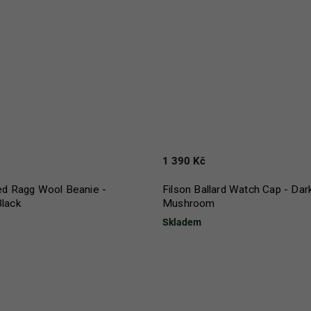
1 390 Kč
ned Ragg Wool Beanie -
Filson Ballard Watch Cap - Dar
Black
Mushroom
Skladem