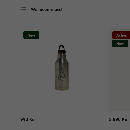
We recommend
Least expensive
Most expensive
New
Action
Bestsellers
New
Alphabetically
990 Kč
3 890 Kč