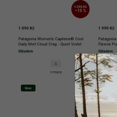
1 290 Kč
–15 %
1 090 Kč
1 990 Kč
Patagonia Women's Capilene® Cool
Patagonia
Daily Shirt Cloud Crag - Quiet Violet
Fleece Pul
Skladem
Skladem
S
+ more
New
New