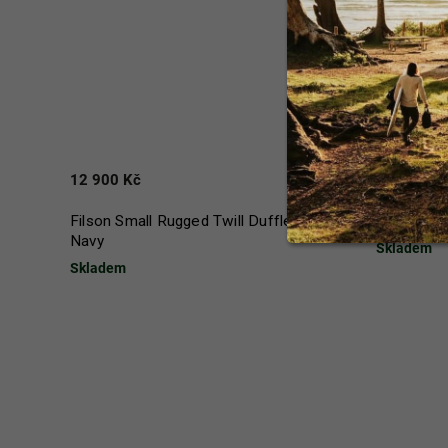
12 900 Kč
1 390 Kč
Filson Small Rugged Twill Duffle Bag -
Voited Sou
Navy
Skladem
Skladem