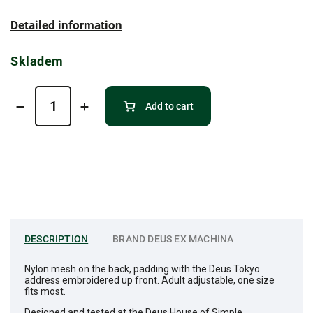
Detailed information
Skladem
Add to cart
DESCRIPTION
BRAND
DEUS EX MACHINA
Nylon mesh on the back, padding with the Deus Tokyo
address embroidered up front. Adult adjustable, one size
fits most.
Designed and tested at the Deus House of Simple