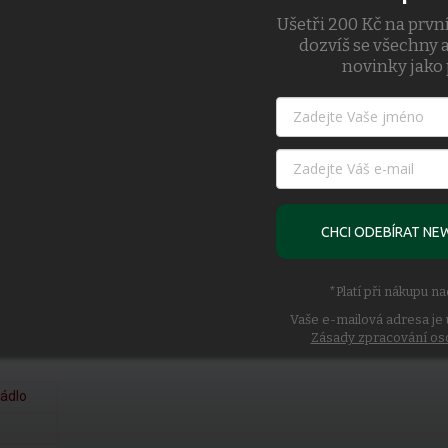
Ušetři 200 Kč na prvn
dozvíš se všechny a
novinky jako 
ic
CHCI ODEBÍRAT NE
*Platí při nákupu n
Elastane
Vaše e-mailová adresa je 
Zásady zpracování os
rádlo