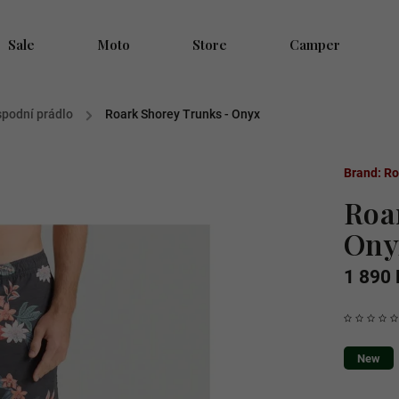
Sale
Moto
Store
Camper
 spodní prádlo
/
Roark Shorey Trunks - Onyx
Brand:
Ro
Roa
Ony
1 890 
New