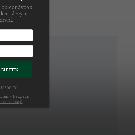
í objednávce a
kce, slevy a
první.
WSLETTER
ad 1500 Kč
u nás v bezpečí.
obních údajů