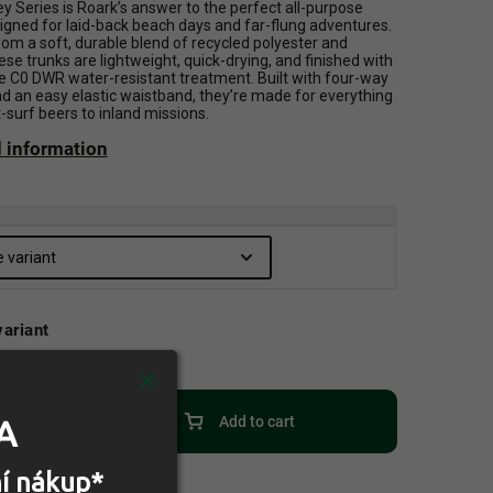
y Series is Roark’s answer to the perfect all-purpose
signed for laid-back beach days and far-flung adventures.
rom a soft, durable blend of recycled polyester and
ese trunks are lightweight, quick-drying, and finished with
e C0 DWR water-resistant treatment. Built with four-way
nd an easy elastic waistband, they’re made for everything
-surf beers to inland missions.
d information
ariant
Add to cart
A
ní nákup*