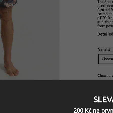
The Shore
trunk, de
Crafted f
cotton, th
a PFC-fre
stretch a
from post
Detaile
Variant
Choose v
SLEV
200 Kč na prv