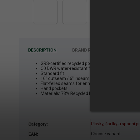
DESCRIPTION
BRAND
ROARK
GRS‑certified recycled polyester 4‑way stretch fabr
C0 DWR water‑resistant finish
Standard fit
16" outseam / 6" inseam
Flat‑felled seams for enhanced durability
Hand pockets
Materials: 73% Recycled Polyester 19% Cotton 8% 
Plavky, šortky a spodní p
Category
:
Choose variant
EAN
: