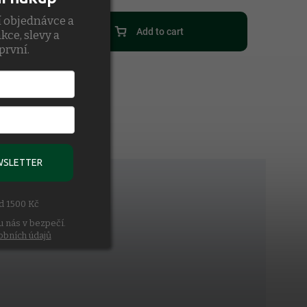
í objednávce a
Add to cart
kce, slevy a
první.
WSLETTER
ad 1500 Kč
u nás v bezpečí.
obních údajů