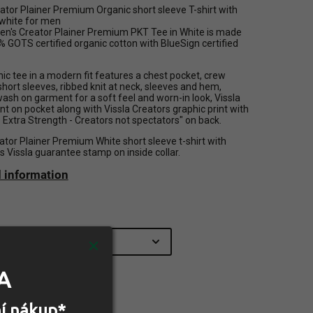
eator Plainer Premium Organic short sleeve T-shirt with
 white for men
men's Creator Plainer Premium PKT Tee in White is made
 GOTS certified organic cotton with BlueSign certified
ic tee in a modern fit features a chest pocket, crew
short sleeves, ribbed knit at neck, sleeves and hem,
sh on garment for a soft feel and worn-in look, Vissla
nt on pocket along with Vissla Creators graphic print with
 Extra Strength - Creators not spectators" on back.
ator Plainer Premium White short sleeve t-shirt with
s Vissla guarantee stamp on inside collar.
d information
A
ariant
ní nákup*