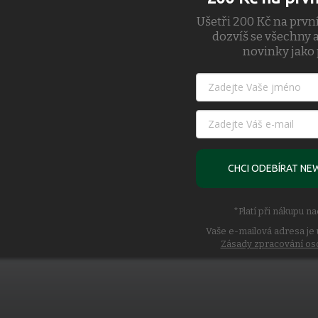
Ušetři 200 Kč na prvn
dozvíš se všechny a
novinky jako 
CHCI ODEBÍRAT NE
*Platí při nákupu n
ed dyes.
Vaše e-mailová adresa je 
Zásady zpracování os