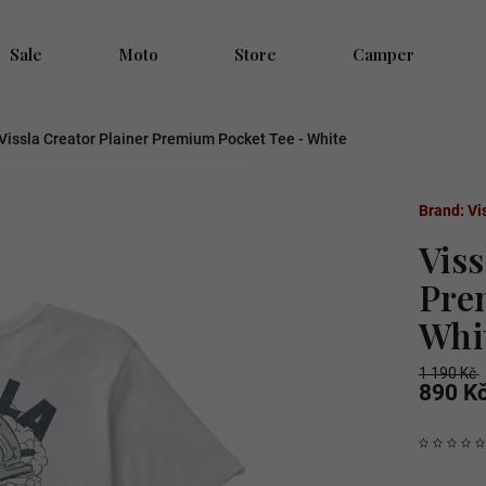
Sale
Moto
Store
Camper
Vissla Creator Plainer Premium Pocket Tee - White
Brand:
Vi
Viss
Pre
Whi
1 190 Kč
890 K