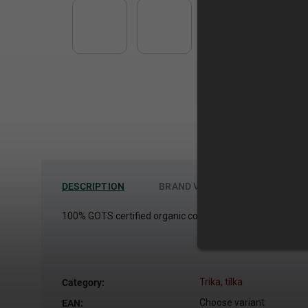
DESCRIPTION
BRAND
VISSLA
100% GOTS certified organic cotton with BlueSign certifi
Trika, tílka
Category
:
Choose variant
EAN
: