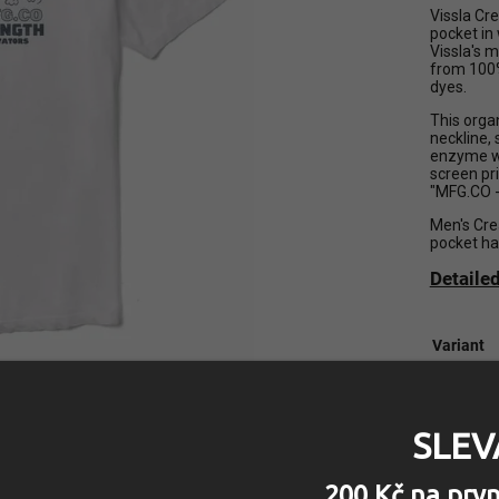
Vissla Cr
pocket in
Vissla's 
from 100%
dyes.
This organ
neckline, 
enzyme wa
screen pri
"MFG.CO -
Men's Cre
pocket ha
Detaile
Variant
1 190 Kč
–25 %
SLEV
Choose v
200 Kč na prv