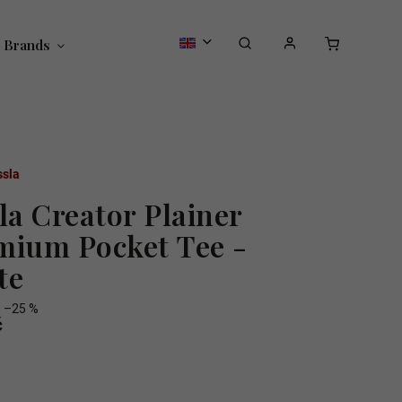
Brands
ssla
la Creator Plainer
mium Pocket Tee -
te
–25 %
č