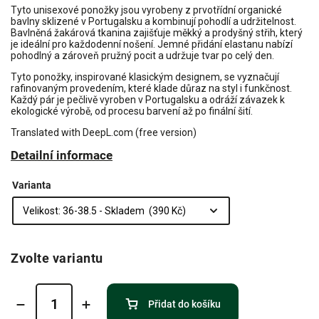
Tyto unisexové ponožky jsou vyrobeny z prvotřídní organické
bavlny sklizené v Portugalsku a kombinují pohodlí a udržitelnost.
Bavlněná žakárová tkanina zajišťuje měkký a prodyšný střih, který
je ideální pro každodenní nošení. Jemné přidání elastanu nabízí
pohodlný a zároveň pružný pocit a udržuje tvar po celý den.
Tyto ponožky, inspirované klasickým designem, se vyznačují
rafinovaným provedením, které klade důraz na styl i funkčnost.
Každý pár je pečlivě vyroben v Portugalsku a odráží závazek k
ekologické výrobě, od procesu barvení až po finální šití.
Translated with DeepL.com (free version)
Detailní informace
Varianta
Zvolte variantu
Přidat do košíku