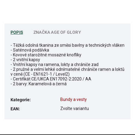
POPIS
ZNAČKA
AGE OF GLORY
- Těžká odolná tkanina ze směsi bavlny a technických vláken
- Saténová podšívka
- Kovové starožitné mosazné knoflíky
- 2 vnitřní kapsy
- Vnitřní kapsy na ramena, lokty a chrániče zad
- 2 pružné a velmi lehké odnímatelné chrániče ramen a loktů
v ceně (CE - EN1621-1 / Level2)
- Certifikát CE/UKCA EN17092-2:2020 / AA
- 2 barvy: Karamelová a černá
Bundy a vesty
Kategorie
:
Zvolte variantu
EAN
: