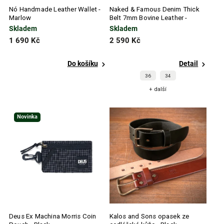
Nó Handmade Leather Wallet -
Naked & Famous Denim Thick
Marlow
Belt 7mm Bovine Leather -
Brown
Skladem
Skladem
1 690 Kč
2 590 Kč
Do košíku
Detail
36
34
+ další
Novinka
Deus Ex Machina Morris Coin
Kalos and Sons opasek ze