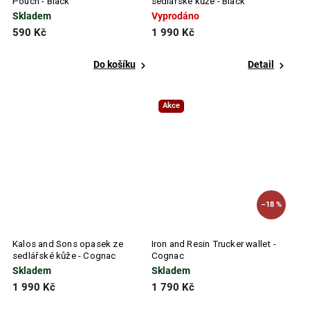
Pouch - Black
sedlářské kůže - Black
Skladem
Vyprodáno
590 Kč
1 990 Kč
Do košíku
Detail
Akce
–18 %
Kalos and Sons opasek ze
Iron and Resin Trucker wallet -
sedlářské kůže - Cognac
Cognac
Skladem
Skladem
1 990 Kč
1 790 Kč