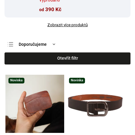
Vyprodáno
390 Kč
od
Zobrazit více produktů
Doporučujeme
Nejlevnější
Otevřít filtr
Nejdražší
Nejprodávanější
Novinka
Novinka
Abecedně