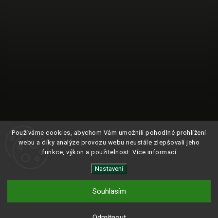
Používáme cookies, abychom Vám umožnili pohodlné prohlížení
webu a díky analýze provozu webu neustále zlepšovali jeho
funkce, výkon a použitelnost.
Více informací
Nastavení
Sledovat na Instagramu
Souhlasím
Copyright 2024
ROAM.
| Všechna práva vyhrazena.
Odmítnout