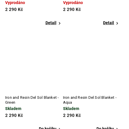
Vyprodáno
Vyprodáno
2 290 Kč
2 290 Kč
Detail
Detail
Iron and Resin Del Sol Blanket -
Iron and Resin Del Sol Blanket -
Green
Aqua
Skladem
Skladem
2 290 Kč
2 290 Kč
Do košíku
Do košíku