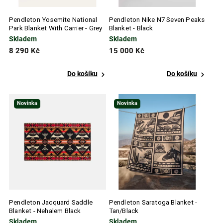
Pendleton Yosemite National
Pendleton Nike N7 Seven Peaks
Park Blanket With Carrier - Grey
Blanket - Black
Skladem
Skladem
8 290 Kč
15 000 Kč
Do košíku
Do košíku
Novinka
Novinka
Pendleton Jacquard Saddle
Pendleton Saratoga Blanket -
Blanket - Nehalem Black
Tan/Black
Skladem
Skladem