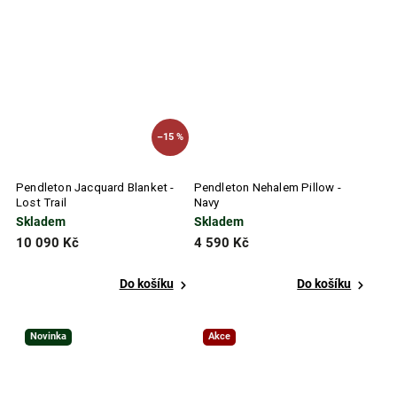
–15 %
Pendleton Jacquard Blanket -
Pendleton Nehalem Pillow -
Lost Trail
Navy
Skladem
Skladem
10 090 Kč
4 590 Kč
Do košíku
Do košíku
Novinka
Akce