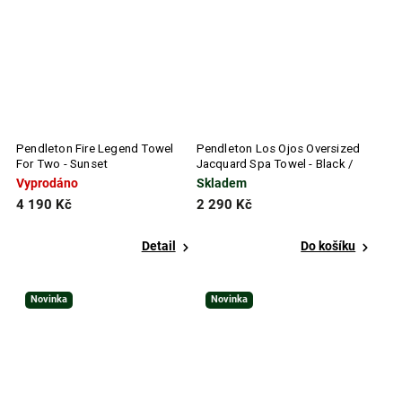
Pendleton Fire Legend Towel
Pendleton Los Ojos Oversized
For Two - Sunset
Jacquard Spa Towel - Black /
White
Vyprodáno
Skladem
4 190 Kč
2 290 Kč
Detail
Do košíku
Novinka
Novinka