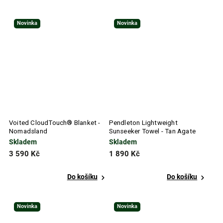
Novinka
Novinka
Voited CloudTouch® Blanket -
Pendleton Lightweight
Nomadsland
Sunseeker Towel - Tan Agate
Beach
Skladem
Skladem
3 590 Kč
1 890 Kč
Do košíku
Do košíku
Novinka
Novinka