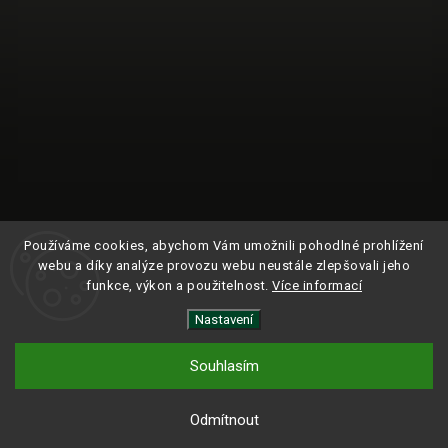
Používáme cookies, abychom Vám umožnili pohodlné prohlížení
webu a díky analýze provozu webu neustále zlepšovali jeho
funkce, výkon a použitelnost.
Více informací
Nastavení
Sledovat na Instagramu
Souhlasím
Copyright 2024
ROAM.
| Všechna práva vyhrazena.
Odmítnout