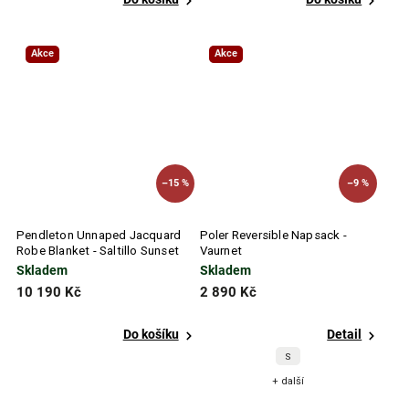
Akce
Akce
–15 %
–9 %
Pendleton Unnaped Jacquard
Poler Reversible Napsack -
Robe Blanket - Saltillo Sunset
Vaurnet
Skladem
Skladem
10 190 Kč
2 890 Kč
Do košíku
Detail
S
+ další