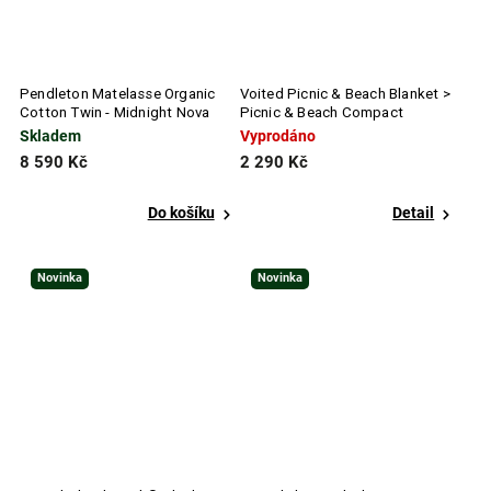
Pendleton Matelasse Organic
Voited Picnic & Beach Blanket >
Cotton Twin - Midnight Nova
Picnic & Beach Compact
Blanket - Seacrest
Skladem
Vyprodáno
8 590 Kč
2 290 Kč
Do košíku
Detail
Novinka
Novinka