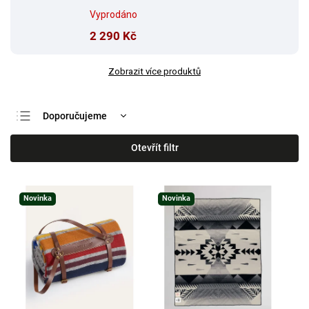
Vyprodáno
2 290 Kč
Zobrazit více produktů
Doporučujeme
Nejlevnější
Otevřít filtr
Nejdražší
Nejprodávanější
Novinka
Novinka
Abecedně