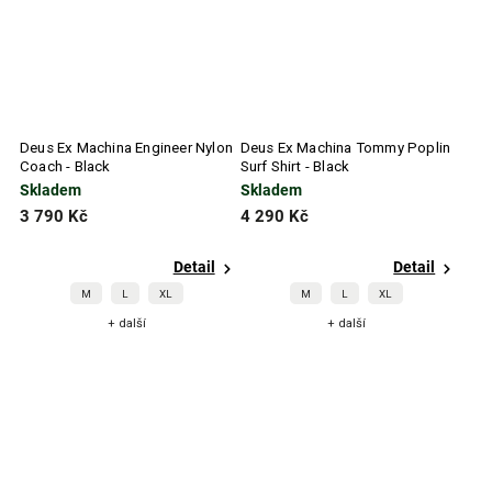
Deus Ex Machina Engineer Nylon
Deus Ex Machina Tommy Poplin
Coach - Black
Surf Shirt - Black
Skladem
Skladem
3 790 Kč
4 290 Kč
Detail
Detail
M
L
XL
M
L
XL
+ další
+ další