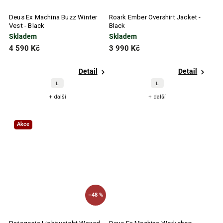
Deus Ex Machina Buzz Winter
Roark Ember Overshirt Jacket -
Vest - Black
Black
Skladem
Skladem
4 590 Kč
3 990 Kč
Detail
Detail
L
L
+ další
+ další
Akce
–48 %