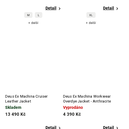
Detail
Detail
M
L
XL
+ další
+ další
Deus Ex Machina Cruiser
Deus Ex Machina Workwear
Leather Jacket
Overdye Jacket - Anthracite
Skladem
Vyprodáno
13 490 Kč
4 390 Kč
Detail
Detail