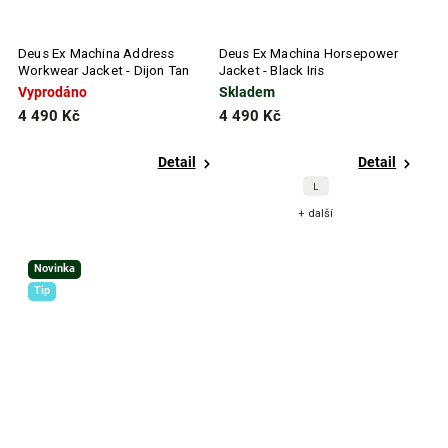
Deus Ex Machina Address
Deus Ex Machina Horsepower
Workwear Jacket - Dijon Tan
Jacket - Black Iris
Vyprodáno
Skladem
4 490 Kč
4 490 Kč
Detail
Detail
L
+ další
Novinka
Tip