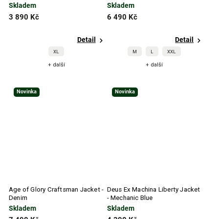
Skladem
Skladem
3 890 Kč
6 490 Kč
Detail
Detail
XL
M
L
XXL
+ další
+ další
Novinka
Novinka
Age of Glory Craftsman Jacket -
Deus Ex Machina Liberty Jacket
Denim
- Mechanic Blue
Skladem
Skladem