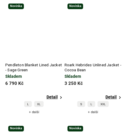
Novinka
Novinka
Pendleton Blanket Lined Jacket
Roark Hebrides Unlined Jacket -
- Sage Green
Cocoa Bean
Skladem
Skladem
6 790 Kč
3 250 Kč
Detail
Detail
L
XL
S
L
XXL
+ další
+ další
Novinka
Novinka