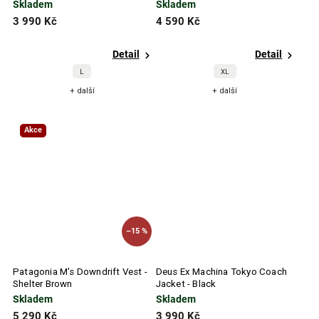
Skladem
Skladem
3 990 Kč
4 590 Kč
Detail
Detail
L
XL
+ další
+ další
Akce
–15 %
Patagonia M's Downdrift Vest -
Deus Ex Machina Tokyo Coach
Shelter Brown
Jacket - Black
Skladem
Skladem
5 290 Kč
3 990 Kč