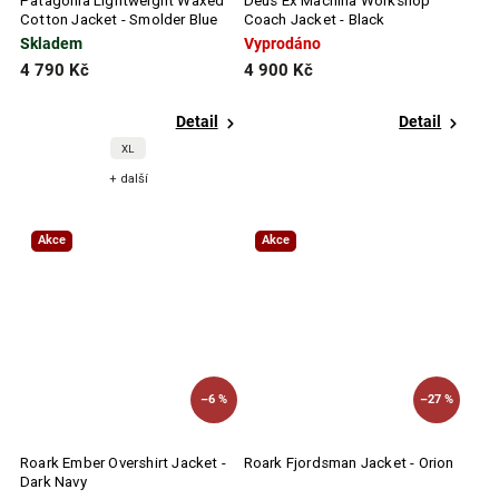
Patagonia Lightweight Waxed
Deus Ex Machina Workshop
Cotton Jacket - Smolder Blue
Coach Jacket - Black
Skladem
Vyprodáno
4 790 Kč
4 900 Kč
Detail
Detail
XL
+ další
Akce
Akce
–6 %
–27 %
Roark Ember Overshirt Jacket -
Roark Fjordsman Jacket - Orion
Dark Navy