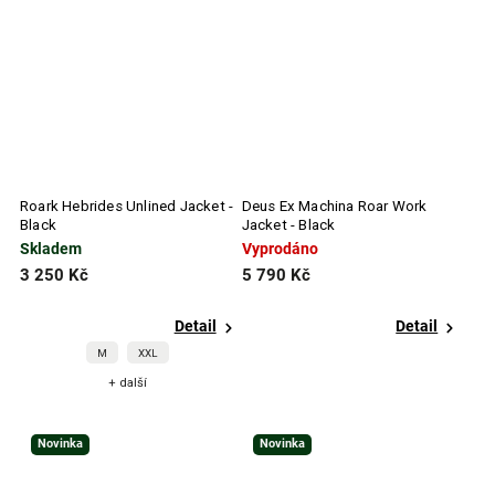
Roark Hebrides Unlined Jacket -
Deus Ex Machina Roar Work
Black
Jacket - Black
Skladem
Vyprodáno
3 250 Kč
5 790 Kč
Detail
Detail
M
XXL
+ další
Novinka
Novinka