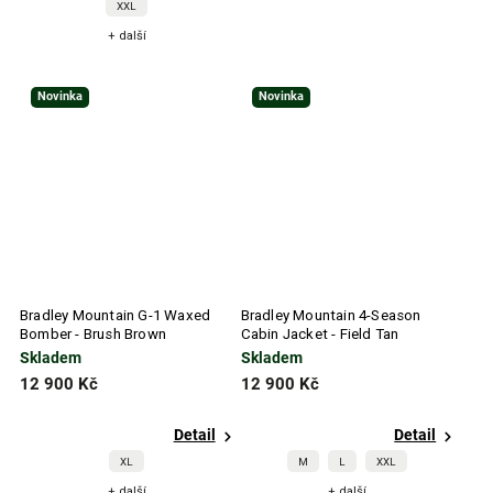
XXL
+ další
Novinka
Novinka
Bradley Mountain G-1 Waxed
Bradley Mountain 4-Season
Bomber - Brush Brown
Cabin Jacket - Field Tan
Skladem
Skladem
12 900 Kč
12 900 Kč
Detail
Detail
XL
M
L
XXL
+ další
+ další