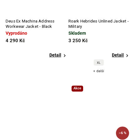
Deus Ex Machina Address
Roark Hebrides Unlined Jacket -
Workwear Jacket - Black
Military
Vyprodáno
Skladem
4 290 Kč
3 250 Kč
Detail
Detail
XL
+ další
Akce
–6 %