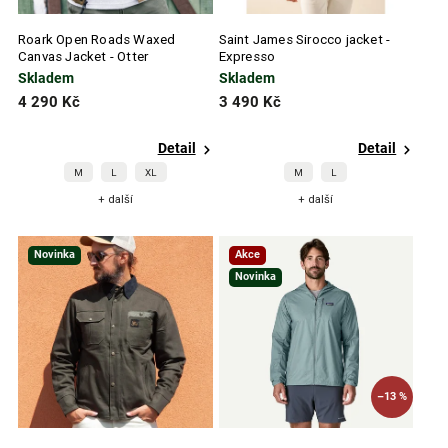
Roark Open Roads Waxed
Saint James Sirocco jacket -
Canvas Jacket - Otter
Expresso
Skladem
Skladem
4 290 Kč
3 490 Kč
Detail
Detail
M
L
XL
M
L
+ další
+ další
Novinka
Akce
Novinka
–13 %