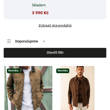
Skladem
3 990 Kč
Zobrazit více produktů
Doporučujeme
Nejlevnější
Otevřít filtr
Nejdražší
Nejprodávanější
Novinka
Novinka
Abecedně