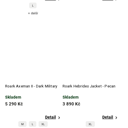
L
+ další
Roark Axeman II - Dark Military
Roark Hebrides Jacket - Pecan
Skladem
Skladem
5 290 Kč
3 890 Kč
Detail
Detail
M
L
XL
XL