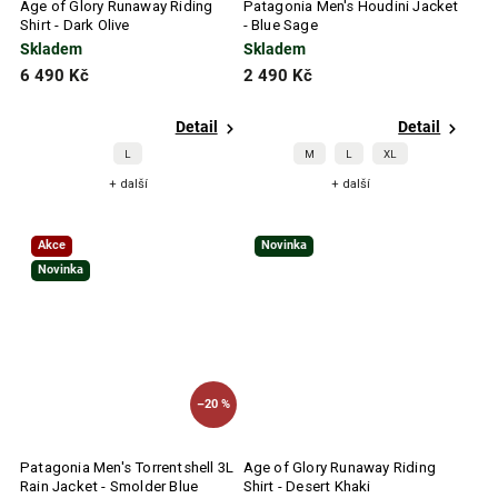
Age of Glory Runaway Riding
Patagonia Men's Houdini Jacket
Shirt - Dark Olive
- Blue Sage
Skladem
Skladem
6 490 Kč
2 490 Kč
Detail
Detail
L
M
L
XL
+ další
+ další
Akce
Novinka
Novinka
–20 %
Patagonia Men's Torrentshell 3L
Age of Glory Runaway Riding
Rain Jacket - Smolder Blue
Shirt - Desert Khaki