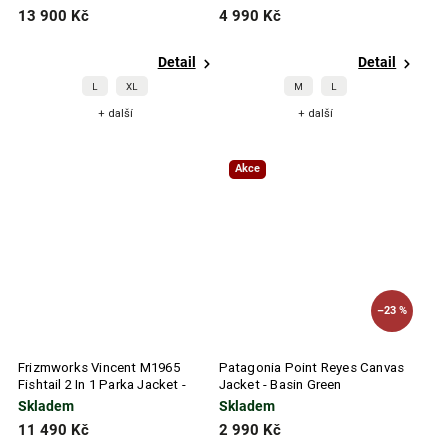
13 900 Kč
4 990 Kč
Detail
Detail
L
XL
M
L
+ další
+ další
Akce
–23 %
Frizmworks Vincent M1965
Patagonia Point Reyes Canvas
Fishtail 2 In 1 Parka Jacket -
Jacket - Basin Green
Olive
Skladem
Skladem
11 490 Kč
2 990 Kč