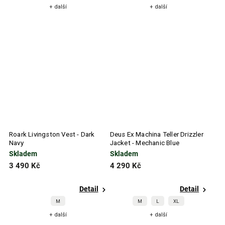
+ další
+ další
Roark Livingston Vest - Dark
Deus Ex Machina Teller Drizzler
Navy
Jacket - Mechanic Blue
Skladem
Skladem
3 490 Kč
4 290 Kč
Detail
Detail
M
M
L
XL
+ další
+ další