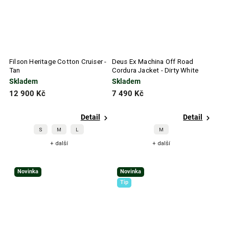
Filson Heritage Cotton Cruiser -
Deus Ex Machina Off Road
Tan
Cordura Jacket - Dirty White
Skladem
Skladem
12 900 Kč
7 490 Kč
Detail
Detail
S
M
L
M
+ další
+ další
Novinka
Novinka
Tip