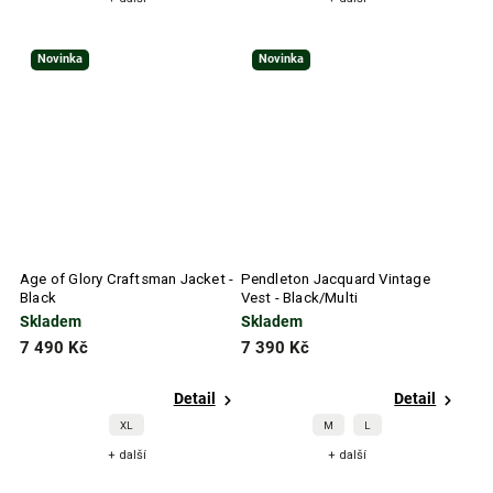
Novinka
Novinka
Age of Glory Craftsman Jacket -
Pendleton Jacquard Vintage
Black
Vest - Black/Multi
Skladem
Skladem
7 490 Kč
7 390 Kč
Detail
Detail
XL
M
L
+ další
+ další