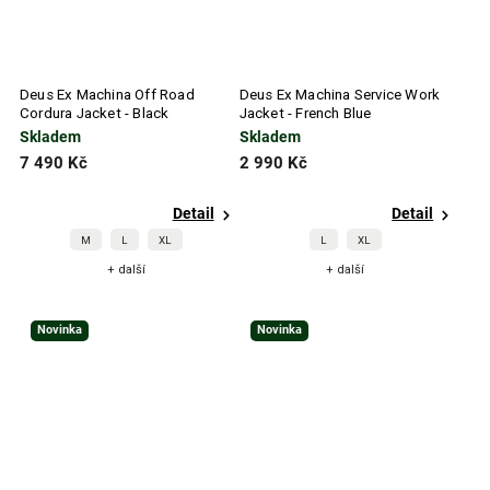
Deus Ex Machina Off Road
Deus Ex Machina Service Work
Cordura Jacket - Black
Jacket - French Blue
Skladem
Skladem
7 490 Kč
2 990 Kč
Detail
Detail
M
L
XL
L
XL
+ další
+ další
Novinka
Novinka