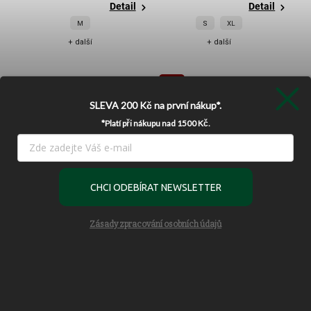
Detail
Detail
M
S
XL
+ další
+ další
Akce
SLEVA 200 Kč
na první nákup*.
*Platí při nákupu nad 1500 Kč.
Používáme cookies, abychom Vám umožnili pohodlné prohlížení
webu a díky analýze provozu webu neustále zlepšovali jeho
–20 %
CHCI ODEBÍRAT NEWSLETTER
funkce, výkon a použitelnost.
Více informací
Nastavení
Deus Ex Machina Venice Coach
Voited Dry Coat Ocean Navy
Zásady zpracování osobních údajů
Jacket - Black
Skladem
Vyprodáno
Souhlasím
3 990 Kč
3 192 Kč
Odmítnout
Detail
Detail