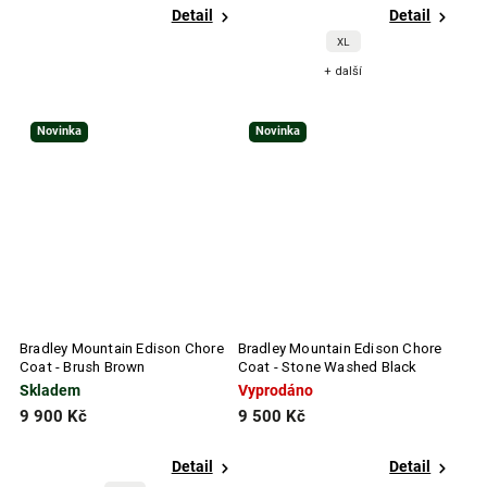
Detail
Detail
XL
+ další
Novinka
Novinka
Bradley Mountain Edison Chore
Bradley Mountain Edison Chore
Coat - Brush Brown
Coat - Stone Washed Black
Skladem
Vyprodáno
9 900 Kč
9 500 Kč
Detail
Detail