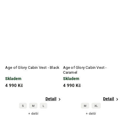
Age of Glory Cabin Vest - Black
Age of Glory Cabin Vest -
Caramel
Skladem
Skladem
4 990 Kč
4 990 Kč
Detail
Detail
S
M
L
M
XL
+ další
+ další