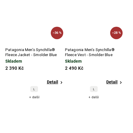
–36 %
–28 %
Patagonia Men's Synchilla®
Patagonia Men's Synchilla®
Fleece Jacket - Smolder Blue
Fleece Vest - Smolder Blue
Skladem
Skladem
2 390 Kč
2 490 Kč
Detail
Detail
L
L
+ další
+ další