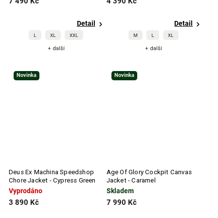
7 490 Kč
4 390 Kč
Detail
Detail
L
XL
XXL
M
L
XL
+ další
+ další
Novinka
Novinka
Deus Ex Machina Speedshop
Age Of Glory Cockpit Canvas
Chore Jacket - Cypress Green
Jacket - Caramel
Vyprodáno
Skladem
3 890 Kč
7 990 Kč