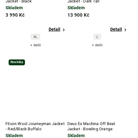
Jacket - Black
Jacket - Dark Tan
Skladem
Skladem
3 990 Kč
13 900 Kč
Detail
Detail
XL
L
+ další
+ další
Novinka
Filson Wool Journeyman Jacket
Deus Ex Machina Off Beat
- Red/Black Buffalo
Jacket - Bowling Orange
Skladem
Skladem