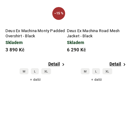
–15 %
Deus Ex Machina Monty Padded
Deus Ex Machina Road Mesh
Overshirt - Black
Jacket - Black
Skladem
Skladem
3 890 Kč
6 290 Kč
Detail
Detail
M
L
XL
M
L
XL
+ další
+ další