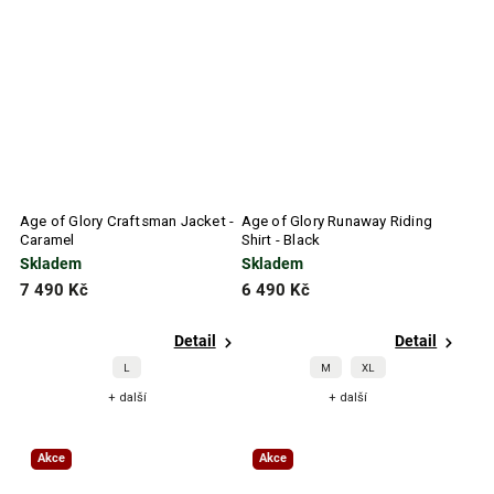
Age of Glory Craftsman Jacket -
Age of Glory Runaway Riding
Caramel
Shirt - Black
Skladem
Skladem
7 490 Kč
6 490 Kč
Detail
Detail
L
M
XL
+ další
+ další
Akce
Akce