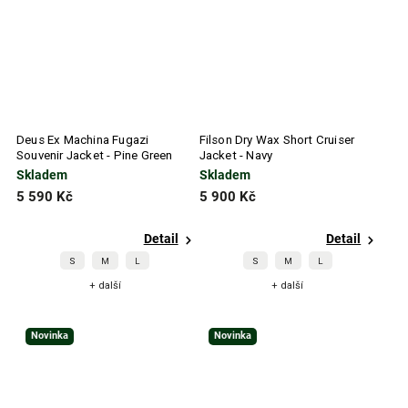
Deus Ex Machina Fugazi
Filson Dry Wax Short Cruiser
Souvenir Jacket - Pine Green
Jacket - Navy
Skladem
Skladem
5 590 Kč
5 900 Kč
Detail
Detail
S
M
L
S
M
L
+ další
+ další
Novinka
Novinka