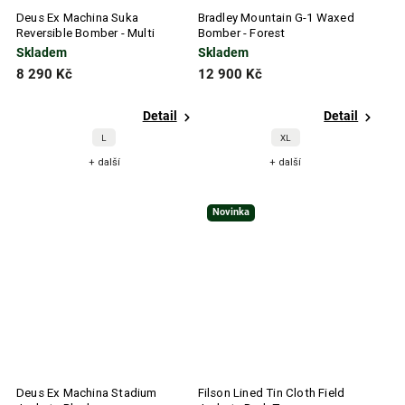
Deus Ex Machina Suka
Bradley Mountain G-1 Waxed
Reversible Bomber - Multi
Bomber - Forest
Skladem
Skladem
8 290 Kč
12 900 Kč
Detail
Detail
L
XL
+ další
+ další
Novinka
Deus Ex Machina Stadium
Filson Lined Tin Cloth Field