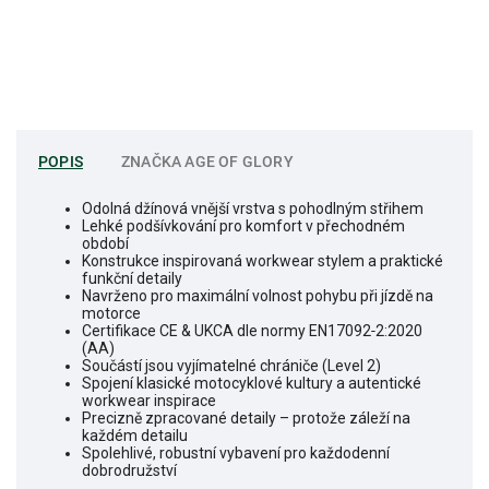
POPIS
ZNAČKA
AGE OF GLORY
Odolná džínová vnější vrstva s pohodlným střihem
Lehké podšívkování pro komfort v přechodném
období
Konstrukce inspirovaná workwear stylem a praktické
funkční detaily
Navrženo pro maximální volnost pohybu při jízdě na
motorce
Certifikace CE & UKCA dle normy EN17092‑2:2020
(AA)
Součástí jsou vyjímatelné chrániče (Level 2)
Spojení klasické motocyklové kultury a autentické
workwear inspirace
Precizně zpracované detaily – protože záleží na
každém detailu
Spolehlivé, robustní vybavení pro každodenní
dobrodružství