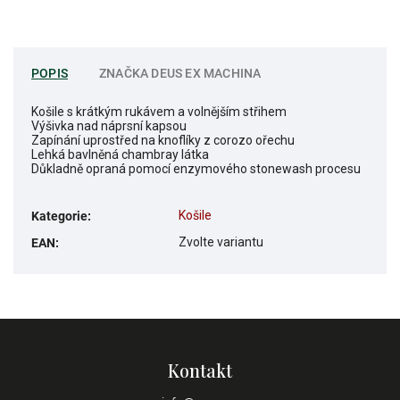
POPIS
ZNAČKA
DEUS EX MACHINA
Košile s krátkým rukávem a volnějším střihem
Výšivka nad náprsní kapsou
Zapínání uprostřed na knoflíky z corozo ořechu
Lehká bavlněná chambray látka
Důkladně opraná pomocí enzymového stonewash procesu
Košile
Kategorie
:
Zvolte variantu
EAN
:
Kontakt