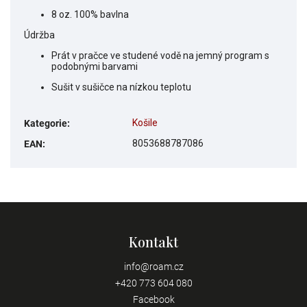
8 oz. 100% bavlna
Údržba
Prát v pračce ve studené vodě na jemný program s
podobnými barvami
Sušit v sušičce na nízkou teplotu
Košile
Kategorie
:
8053688787086
EAN
:
Kontakt
info
@
roam.cz
+420 773 604 080
Facebook