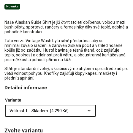
Novinka
Naše Alaskan Guide Shirt je již čtvrt století oblíbenou volbou mezi
bush piloty, sportovci, rančery a řemeslníky díky své teplé, odolné a
pohodlné konstrukci.
Tato verze Vintage Wash byla silně předprána, aby se
minimalizovalo srážení a zároveň získala pocit a vzhled nošené
košile již od začátku. Hustá bavlna je těsně tkaná, což zajišťuje
teplo, odolnost a odolnost proti větru, a oboustranně kartáčovaná
pro měkkost a pohodlí přímo na kůži.
Střih je standardní volný, s krabicovým záhybem uprostřed zad pro
větší volnost pohybu. Knoflíky zajišťují klopy kapes, manžety i
přední zapínání.
Detailní informace
Varianta
Zvolte variantu