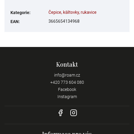
Čepice, kšiltovky, rukavice
Kategorie
:
3665654134968
EAN
:
Kontakt
info
@
roam.cz
+420 773 604 080
Facebook
Instagram
Informace pro vás