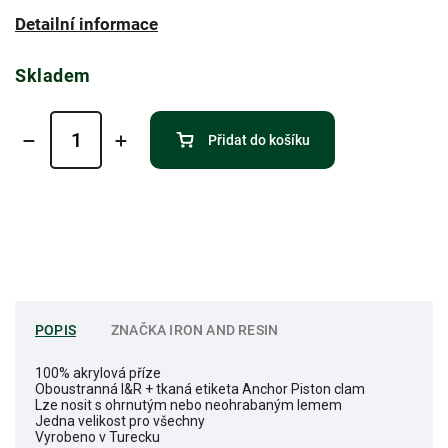
Detailní informace
Skladem
Přidat do košíku
POPIS
ZNAČKA
IRON AND RESIN
100% akrylová příze
Oboustranná I&R + tkaná etiketa Anchor Piston clam
Lze nosit s ohrnutým nebo neohrabaným lemem
Jedna velikost pro všechny
Vyrobeno v Turecku