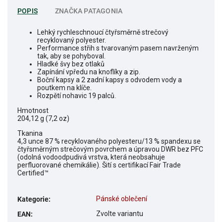
POPIS
ZNAČKA
PATAGONIA
Lehký rychleschnoucí čtyřsměrně strečový
recyklovaný polyester.
Performance střih s tvarovaným pasem navrženým
tak, aby se pohyboval.
Hladké švy bez otlaků
Zapínání vpředu na knoflíky a zip.
Boční kapsy a 2 zadní kapsy s odvodem vody a
poutkem na klíče.
Rozpětí nohavic 19 palců.
Hmotnost
204,12 g (7,2 oz)
Tkanina
4,3 unce 87 % recyklovaného polyesteru/13 % spandexu se
čtyřsměrným strečovým povrchem a úpravou DWR bez PFC
(odolná vodoodpudivá vrstva, která neobsahuje
perfluorované chemikálie). Šití s certifikací Fair Trade
Certified™
Pánské oblečení
Kategorie
:
Zvolte variantu
EAN
: