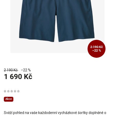
2 190 Kč
–22 %
2 190 Kč
–22 %
1 690 Kč
Akce
Svěží pohled na vaše každodenní vycházkové šortky doplněné o