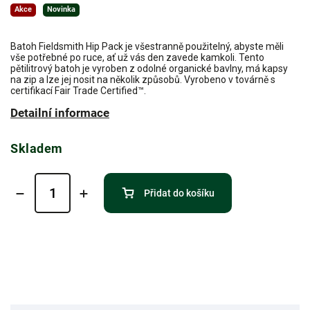
Akce
Novinka
Batoh Fieldsmith Hip Pack je všestranně použitelný, abyste měli
vše potřebné po ruce, ať už vás den zavede kamkoli. Tento
pětilitrový batoh je vyroben z odolné organické bavlny, má kapsy
na zip a lze jej nosit na několik způsobů. Vyrobeno v továrně s
certifikací Fair Trade Certified™.
Detailní informace
Skladem
Přidat do košíku