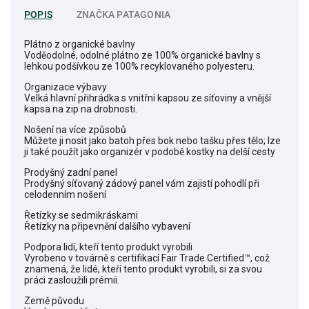
POPIS
ZNAČKA
PATAGONIA
Plátno z organické bavlny
Voděodolné, odolné plátno ze 100% organické bavlny s
lehkou podšívkou ze 100% recyklovaného polyesteru.
Organizace výbavy
Velká hlavní přihrádka s vnitřní kapsou ze síťoviny a vnější
kapsa na zip na drobnosti.
Nošení na více způsobů
Můžete ji nosit jako batoh přes bok nebo tašku přes tělo; lze
ji také použít jako organizér v podobě kostky na delší cesty
Prodyšný zadní panel
Prodyšný síťovaný zádový panel vám zajistí pohodlí při
celodenním nošení
Řetízky se sedmikráskami
Řetízky na připevnění dalšího vybavení
Podpora lidí, kteří tento produkt vyrobili
Vyrobeno v továrně s certifikací Fair Trade Certified™, což
znamená, že lidé, kteří tento produkt vyrobili, si za svou
práci zasloužili prémii.
Země původu