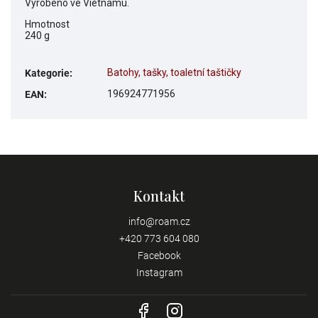
Vyrobeno ve Vietnamu.
Hmotnost
240 g
Batohy, tašky, toaletní taštičky
Kategorie
:
196924771956
EAN
:
Kontakt
info
@
roam.cz
+420 773 604 080
Facebook
Instagram