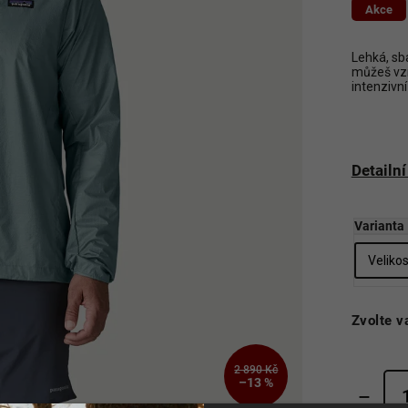
Akce
Lehká, sb
můžeš vzí
intenzivní
Detailn
Varianta
Zvolte v
2 890 Kč
–13 %