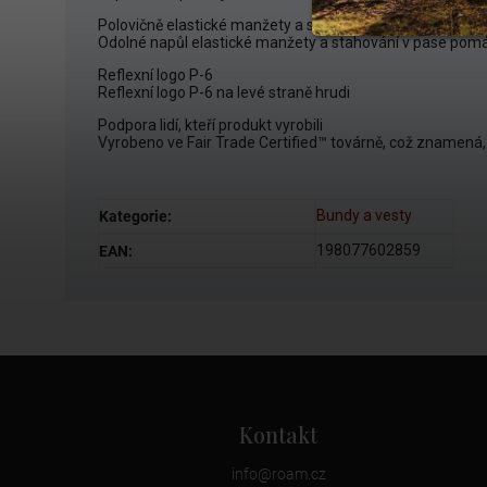
Polovičně elastické manžety a stahovací spodní lem
Odolné napůl elastické manžety a stahování v pase pomáh
Reflexní logo P-6
Reflexní logo P-6 na levé straně hrudi
Podpora lidí, kteří produkt vyrobili
Vyrobeno ve Fair Trade Certified™ továrně, což znamená, ž
Bundy a vesty
Kategorie
:
198077602859
EAN
:
Kontakt
info
@
roam.cz