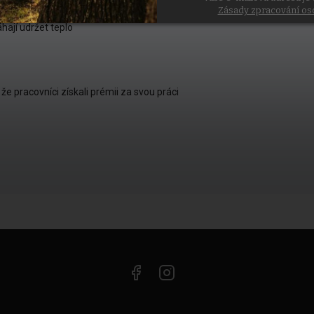
Zásady zpracování os
ají udržet teplo
e pracovníci získali prémii za svou práci