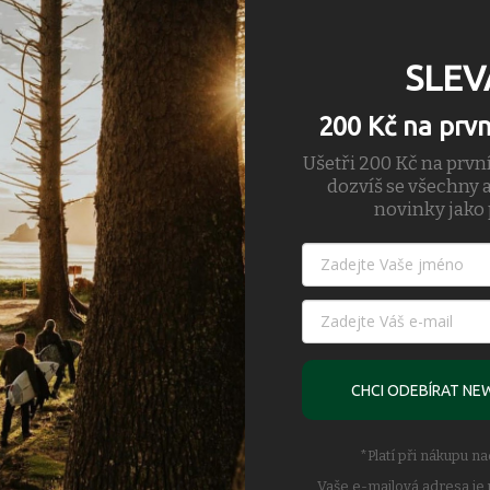
SLEV
200 Kč na prv
Ušetři 200 Kč na prvn
dozvíš se všechny a
novinky jako 
u
oodpudivou úpravou (DWR) bez záměrně přidaných PFAS, která odolá leh
zesíleným poutkem pro připnutí karabiny
CHCI ODEBÍRAT NE
tí při pohybu
*Platí při nákupu n
ní vidění
Vaše e-mailová adresa je 