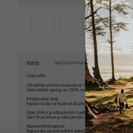
POPIS
ZNAČKA
PATAGONIA
Úzký střih
Ultralehký svrchní materiál ze 100% recyklovaného nylon
Velmi lehký ripstop ze 100% recyklovaného nylonu s vod
Integrovaný obal
Kapsa na zip na hrudi se dá převrátit do podoby obalu s 
Úzký střih s prodlouženým zadním lemem
Slim fit se lehce prodlouženým zadním dílem pro lepší kry
Nastavitelná kapuce
Kapuci lze upravit jedním zatažením a neomezuje perifer