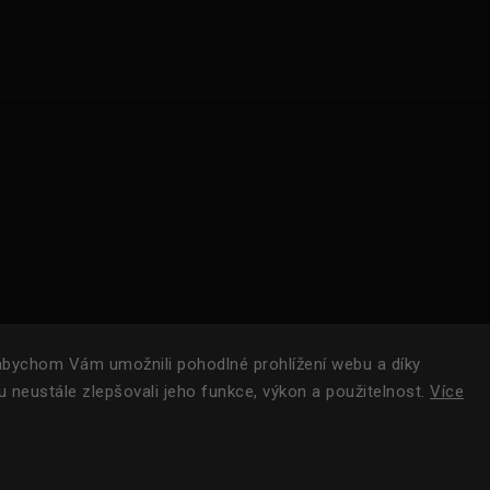
bychom Vám umožnili pohodlné prohlížení webu a díky
 neustále zlepšovali jeho funkce, výkon a použitelnost.
Více
Copyright 2024
ROAM.
| Všechna práva vyhrazena.