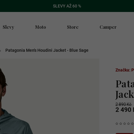
SLEVY AŽ 60 %
Slevy
Moto
Store
Camper
/
Patagonia Men's Houdini Jacket - Blue Sage
Značka:
P
Pat
Jack
2 890 Kč
2 490 