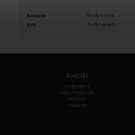
Bundy a vesty
Kategorie
:
Zvolte variantu
EAN
:
Kontakt
info
@
roam.cz
+420 773 604 080
Facebook
Instagram