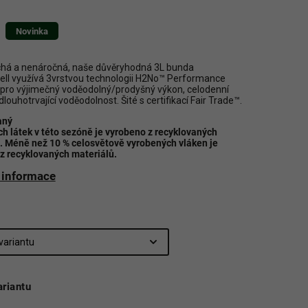
Novinka
há a nenáročná, naše důvěryhodná 3L bunda
ell využívá 3vrstvou technologii H2No™ Performance
pro výjimečný voděodolný/prodyšný výkon, celodenní
dlouhotrvající voděodolnost. Šité s certifikací Fair Trade™.
aný
ch látek v této sezóně je vyrobeno z recyklovaných
. Méně než 10 % celosvětově vyrobených vláken je
z recyklovaných materiálů.
í informace
ariantu