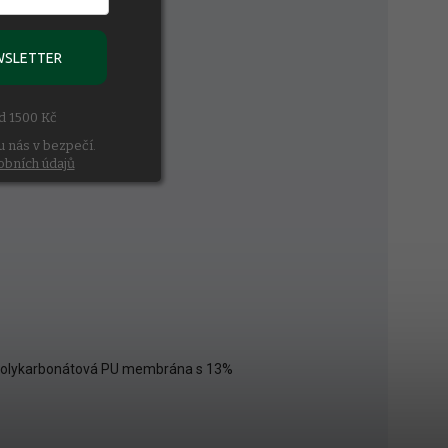
WSLETTER
ad 1500 Kč
u nás v bezpečí.
obních údajů
, polykarbonátová PU membrána s 13%