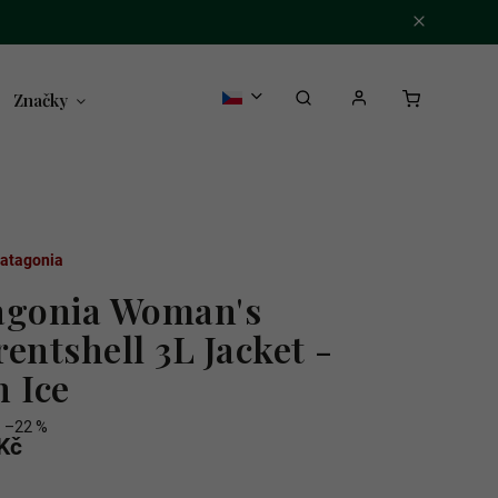
Značky
atagonia
agonia Woman's
entshell 3L Jacket -
n Ice
–22 %
Kč