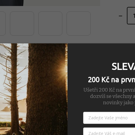
SLEV
200 Kč na prv
Ušetři 200 Kč na prvn
dozvíš se všechny a
novinky jako 
 obličej
ormance Standard poskytuje nejvyšší úroveň pohodlí a výkonu a dlouhod
iltem se shrne a složí se zjednodušeným designem šňůrky a háčku