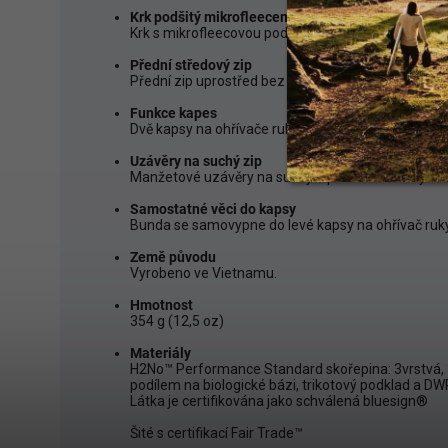
Krk podšitý mikrofleecem
Krk s mikrofleecovou podšívkou poskytuje pohodlí
Přední středový zip
Přední zip uprostřed bez zadrhnutí s vnějšími a v
Funkce kapes
Dvě kapsy na ohřívače rukou a větrací zipy s všitý
Uzávěry na suchý zip
Manžetové uzávěry na suchý zip a nastavitelný lem
Samostatné věci do kapsy
Bunda se samovypne do levé kapsy na ohřívač ruk
Země původu
Vyrobeno ve Vietnamu.
Hmotnost
354 g (12,5 oz)
Materiály
H2No™ Performance Standard skořepina: 3vrstvá,
podílem na biologické bázi, trikotový podklad a 
Látka je certifikována jako schválená bluesign®
Šité s certifikací Fair Trade™