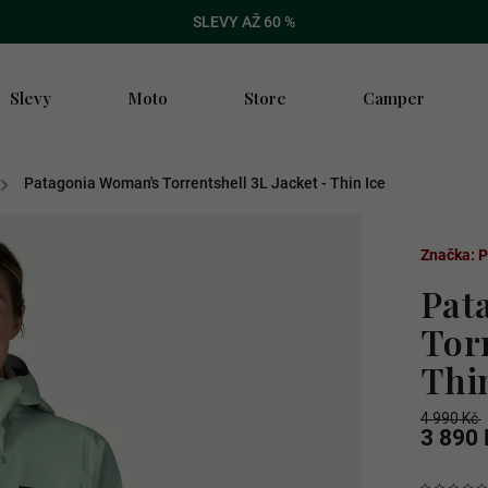
SLEVY AŽ 60 %
Slevy
Moto
Store
Camper
/
Patagonia Woman's Torrentshell 3L Jacket - Thin Ice
Značka:
P
Pat
Torr
Thi
4 990 Kč
3 890 