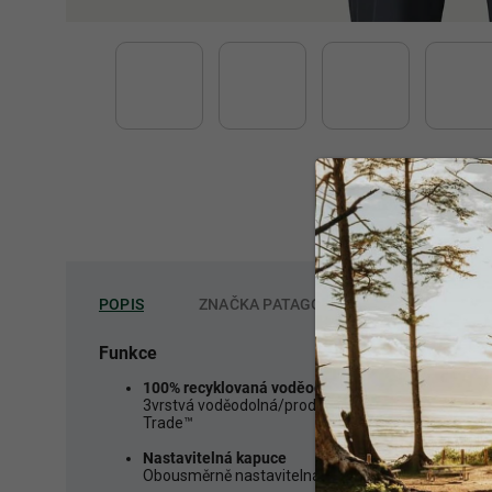
POPIS
ZNAČKA
PATAGONIA
Funkce
100% recyklovaná voděodolná/prodyšná tkanina na
3vrstvá voděodolná/prodyšná skořepina H2No™ Perf
Trade™
Nastavitelná kapuce
Obousměrně nastavitelná kapuce s laminovaným kš