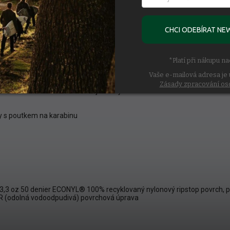
 a chrání voděodolnou/prodyšnou bariérou
CHCI ODEBÍRAT NE
nitřními chlopněmi a garážovým chráničem brady na zip
*Platí při nákupu n
mi vnějšími klopami a zipy s DWR (trvanlivou vodoodpudivou) úpravou
Vaše e-mailová adresa je 
Zásady zpracování os
 se stahovací šňůrkou utěsňují srážky
y s poutkem na karabinu
 3,3 oz 50 denier ECONYL® 100% recyklovaný nylonový ripstop povrch
DWR (odolná vodoodpudivá) povrchová úprava