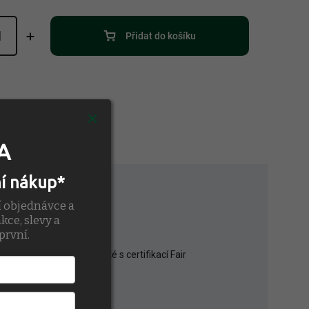
Přidat do košíku
A
ní nákup*
í objednávce a
kce, slevy a
první.
obou voděodolnost; Šité s certifikací Fair