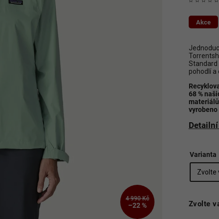
Akce
Jednoduc
Torrentsh
Standard 
pohodlí a 
Recyklov
68 % naši
materiálů
vyrobeno 
Detailn
Varianta
4 990 Kč
Zvolte v
–22 %