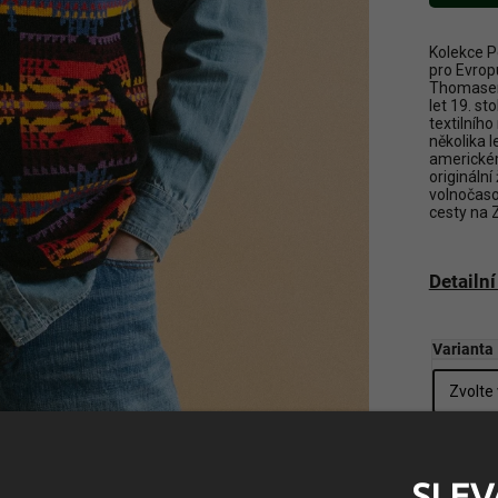
Kolekce P
pro Evrop
Thomasem 
let 19. st
textilníh
několika l
americkém
originální
volnočaso
cesty na 
Detailn
Varianta
Zvolte v
SLEV