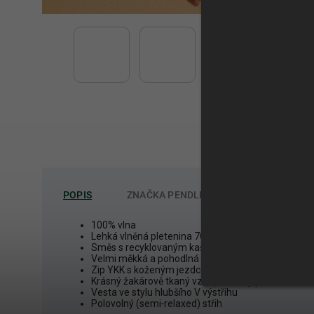
POPIS
ZNAČKA
PENDLETON
100% vlna
Lehká vlněná pletenina 7GG
Směs s recyklovaným kašmírem v tělové části
Velmi měkká a pohodlná
Zip YKK s koženým jezdcem
Krásný žakárově tkaný vzor převzatý přímo z arch
Vesta ve stylu hlubšího V výstřihu
Polovolný (semi‑relaxed) střih