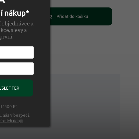
ní nákup*
Přidat do košíku
í objednávce a
kce, slevy a
první.
WSLETTER
ad 1500 Kč
u nás v bezpečí.
obních údajů