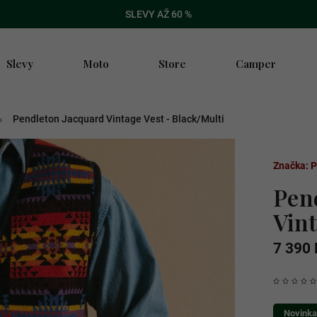
SLEVY AŽ 60 %
Slevy
Moto
Store
Camper
/
Pendleton Jacquard Vintage Vest - Black/Multi
Značka:
P
Pen
Vint
7 390 
Novinka