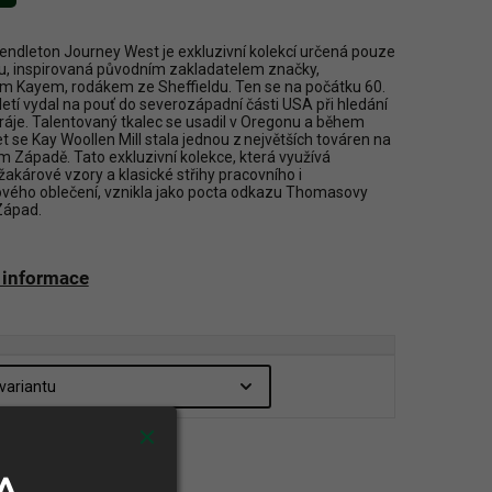
endleton Journey West je exkluzivní kolekcí určená pouze
u, inspirovaná původním zakladatelem značky,
Kayem, rodákem ze Sheffieldu. Ten se na počátku 60.
oletí vydal na pouť do severozápadní části USA při hledání
o ráje. Talentovaný tkalec se usadil v Oregonu a během
et se Kay Woollen Mill stala jednou z největších továren na
 Západě. Tato exkluzivní kolekce, která využívá
 žakárové vzory a klasické střihy pracovního i
vého oblečení, vznikla jako pocta odkazu Thomasovy
Západ.
í informace
ariantu
A