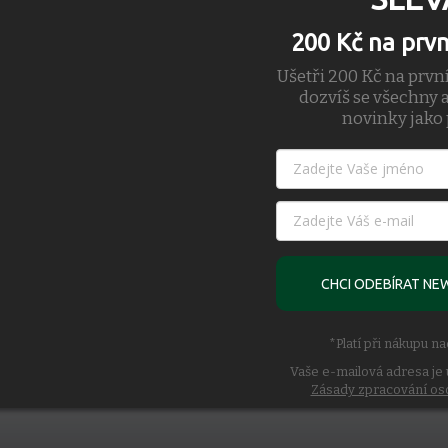
200 Kč na prv
Ušetři 200 Kč na prvn
dozvíš se všechny a
novinky jako 
CHCI ODEBÍRAT NE
*Platí při nákupu n
Vaše e-mailová adresa je 
Zásady zpracování os
ivů Pendleton