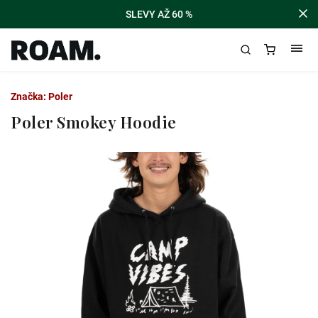
SLEVY AŽ 60 %
Značka:
Poler
Poler Smokey Hoodie