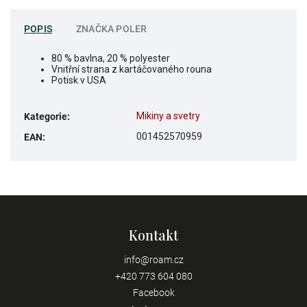
POPIS
ZNAČKA
POLER
80 % bavlna, 20 % polyester
Vnitřní strana z kartáčovaného rouna
Potisk v USA
Mikiny a svetry
Kategorie
:
001452570959
EAN
:
Kontakt
info
@
roam.cz
+420 773 604 080
Facebook