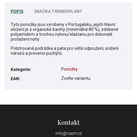
POPIS
ZNAČKA
TRENDSPLANT
Tyto ponožky jsou vyrobeny v Portugalsku, jejich hlavní
složení je z organické bavlny (minimálně 80 %), zdobené
polyamidem a trochou nylonu/elastanu pro dokonalé
protažení nohy.
Polstrovaná podrážka a pata pro větší odpružení, snížení
nárazů a prevenci puchýřů.
Ponožky
Kategorie
:
Zvolte variantu
EAN
:
Kontakt
info
@
roam.cz