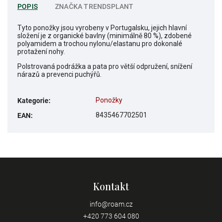
POPIS
ZNAČKA
TRENDSPLANT
Tyto ponožky jsou vyrobeny v Portugalsku, jejich hlavní
složení je z organické bavlny (minimálně 80 %), zdobené
polyamidem a trochou nylonu/elastanu pro dokonalé
protažení nohy.
Polstrovaná podrážka a pata pro větší odpružení, snížení
nárazů a prevenci puchýřů.
Ponožky
Kategorie
:
8435467702501
EAN
:
Kontakt
info
@
roam.cz
+420 773 604 080