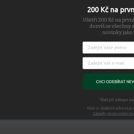
200 Kč na prv
Ušetři 200 Kč na prvn
dozvíš se všechny a
novinky jako 
CHCI ODEBÍRAT NE
*Platí při nákupu n
Vaše e-mailová adresa je 
Zásady zpracování os