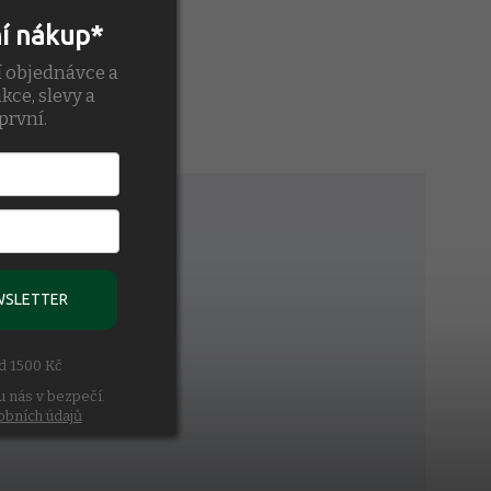
ní nákup*
í objednávce a
kce, slevy a
první.
WSLETTER
ad 1500 Kč
u nás v bezpečí.
obních údajů