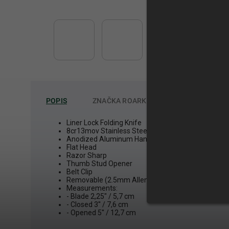
POPIS
ZNAČKA
ROARK
Liner Lock Folding Knife
8cr13mov Stainless Steel Blade
Anodized Aluminum Handle
Flat Head
Razor Sharp
Thumb Stud Opener
Belt Clip
Removable (2.5mm Allen Key Hex)
Measurements:
- Blade 2,25" / 5,7 cm
- Closed 3'' / 7,6 cm
- Opened 5'' / 12,7 cm