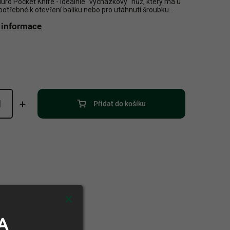
uro Pocket Knife - ideálníé "vycházkový" nůž, který má u
potřebné k otevření balíku nebo pro utáhnutí šroubku...
í informace
Přidat do košíku
A