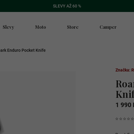
SLEVY AŽ 60 %
Slevy
Moto
Store
Camper
ark Enduro Pocket Knife
Značka:
R
Roa
Kni
1 990 