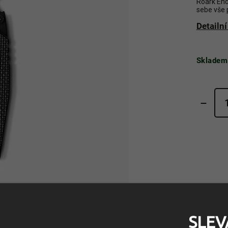
Roark End
sebe vše 
Detailn
Skladem
SLEV