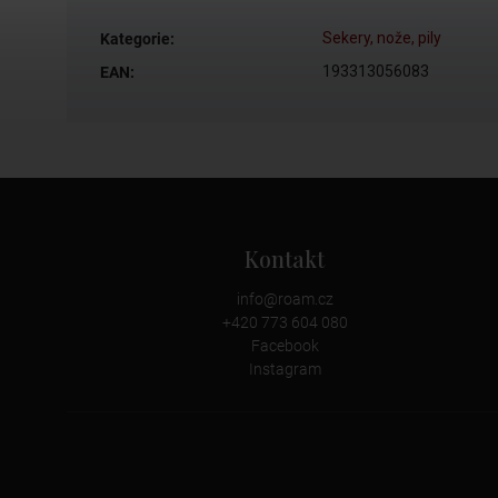
Sekery, nože, pily
Kategorie
:
193313056083
EAN
:
Kontakt
info
@
roam.cz
+420 773 604 080
Facebook
Instagram