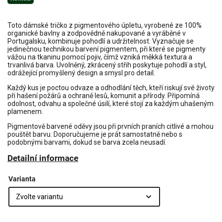
Toto dámské tričko z pigmentového úpletu, vyrobené ze 100%
organické bavlny a zodpovědně nakupované a vyráběné v
Portugalsku, kombinuje pohodlí a udržitelnost. Vyznačuje se
jedinečnou technikou barvení pigmentem, při které se pigmenty
vážou na tkaninu pomocí pojiv, čímž vzniká měkká textura a
trvanlivá barva. Uvolněný, zkrácený střih poskytuje pohodlí a styl,
odrážející promyšlený design a smysl pro detail.
Každý kus je poctou odvaze a odhodlání těch, kteří riskují své životy
při hašení požárů a ochraně lesů, komunit a přírody. Připomíná
odolnost, odvahu a společné úsilí, které stojí za každým uhašeným
plamenem.
Pigmentově barvené oděvy jsou při prvních praních citlivé a mohou
pouštět barvu. Doporučujeme je prát samostatně nebo s
podobnými barvami, dokud se barva zcela neusadí.
Detailní informace
Varianta