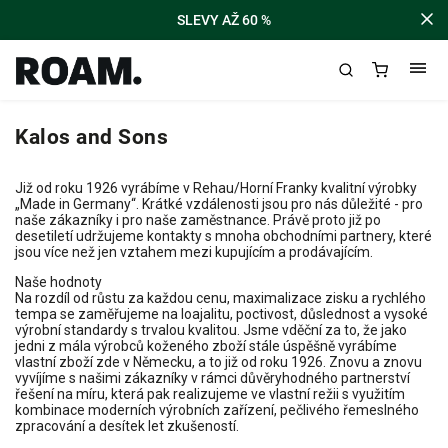
SLEVY AŽ 60 %
Kalos and Sons
Již od roku 1926 vyrábíme v Rehau/Horní Franky kvalitní výrobky
„Made in Germany“. Krátké vzdálenosti jsou pro nás důležité - pro
naše zákazníky i pro naše zaměstnance. Právě proto již po
desetiletí udržujeme kontakty s mnoha obchodními partnery, které
jsou více než jen vztahem mezi kupujícím a prodávajícím.
Naše hodnoty
Na rozdíl od růstu za každou cenu, maximalizace zisku a rychlého
tempa se zaměřujeme na loajalitu, poctivost, důslednost a vysoké
výrobní standardy s trvalou kvalitou. Jsme vděční za to, že jako
jedni z mála výrobců koženého zboží stále úspěšně vyrábíme
vlastní zboží zde v Německu, a to již od roku 1926. Znovu a znovu
vyvíjíme s našimi zákazníky v rámci důvěryhodného partnerství
řešení na míru, která pak realizujeme ve vlastní režii s využitím
kombinace moderních výrobních zařízení, pečlivého řemeslného
zpracování a desítek let zkušeností.