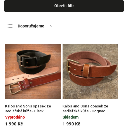
Otevřít filtr
Doporučujeme
Nejlevnější
Nejdražší
Nejprodávanější
Abecedně
Kalos and Sons opasek ze
Kalos and Sons opasek ze
sedlářské kůže - Black
sedlářské kůže - Cognac
Vyprodáno
Skladem
1 990 Kč
1 990 Kč