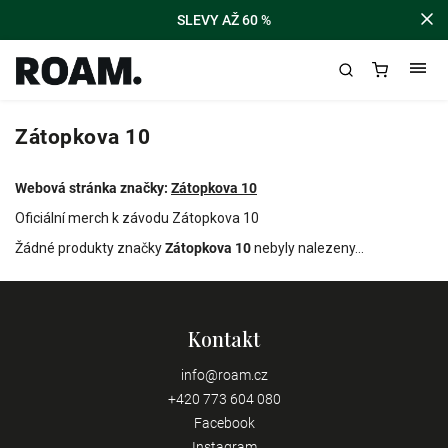
SLEVY AŽ 60 %
Zátopkova 10
Webová stránka značky:
Zátopkova 10
Oficiální merch k závodu Zátopkova 10
Žádné produkty značky
Zátopkova 10
nebyly nalezeny...
Kontakt
info
@
roam.cz
+420 773 604 080
Facebook
Instagram