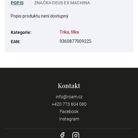
POPIS
ZNAČKA
DEUS EX MACHINA
Popis produktu není dostupný
Trika, tílka
Kategorie
:
9360877009225
EAN
:
Kontakt
info
@
roam.cz
+420 773 604 080
Facebook
Instagram