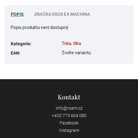
POPIS
ZNAČKA
DEUS EX MACHINA
Popis produktu není dostupný
Trika, tílka
Kategorie
:
Zvolte variantu
EAN
:
Kontakt
info
@
roam.cz
+420 773 604 080
Facebook
Instagram