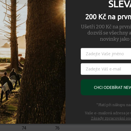
SLEV
200 Kč na prv
Ušetři 200 Kč na prvn
dozvíš se všechny a
novinky jako 
 po spodní lem - délky jsou pouze orientační. Skutečné délky se liší v z
CHCI ODEBÍRAT NE
fit body
Slim Fit body
Box fit body
CM)
Length (CM)
length (CM)
67
69
*Platí při nákupu n
68.5
70.5
Vaše e-mailová adresa je 
70
72
Zásady zpracování os
71.5
73.5
74
76