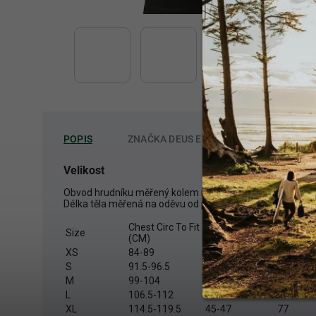
POPIS
ZNAČKA
DEUS EX MACHINA
Velikost
Obvod hrudníku měřený kolem nejplnější části.
Délka těla měřená na oděvu od předního bočního bodu u krku
Chest Circ To Fit
Chest Circ To
Regular 
Size
(CM)
Fit (Inches)
length (
XS
84-89
33-35
70
S
91.5-96.5
36-38
71.5
M
99-104
39-41
73
L
106.5-112
42-44
74.5
XL
114.5-119.5
45-47
77