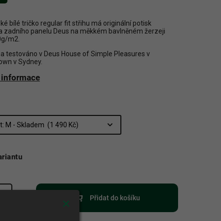
é bílé tričko regular fit střihu má originální potisk
a zadního panelu Deus na měkkém bavlněném žerzeji
0g/m2.
a testováno v Deus House of Simple Pleasures v
wn v Sydney.
í informace
ariantu
Přidat do košíku