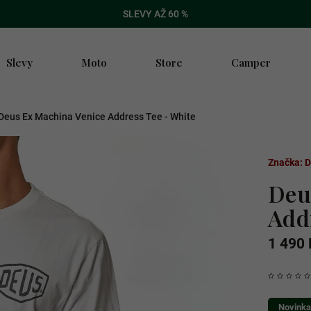
SLEVY AŽ 60 %
Slevy
Moto
Store
Camper
Deus Ex Machina Venice Address Tee - White
Značka:
D
Deu
Add
1 490 
Novinka