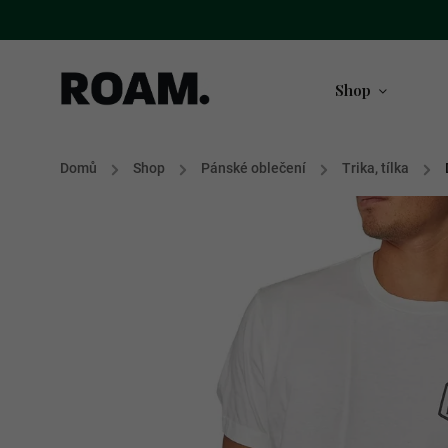
Shop
Domů
/
Shop
/
Pánské oblečení
/
Trika, tílka
/