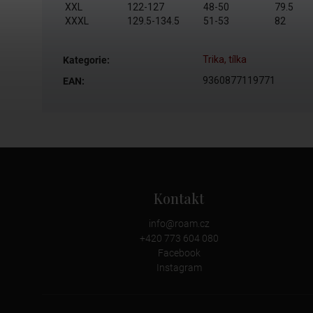
XXL
122-127
48-50
79.5
XXXL
129.5-134.5
51-53
82
Trika, tílka
Kategorie
:
9360877119771
EAN
:
Kontakt
info
@
roam.cz
+420 773 604 080
Facebook
Instagram