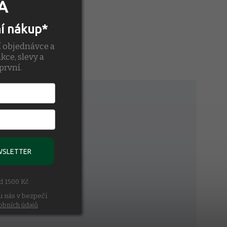
A
ní nákup*
í objednávce a
kce, slevy a
první.
ávislosti na stylu.
WSLETTER
ad 1500 Kč
u nás v bezpečí.
obních údajů