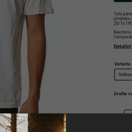
Toto pánsk
předního 
20/1s 19
Navrženo 
Camperdo
Detailn
Varianta
Zvolte v