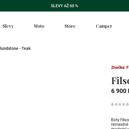
SLEVY AŽ 60 %
Slevy
Moto
Store
Camper
Blundstone - Teak
Značka:
F
Fil
6 900 
Boty Fils
řemeslné 