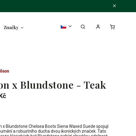
Značky
ilson
son x Blundstone - Teak
Kč
on x Blundstone Chelsea Boots Siena Waxed Suede spojují
umění a robustního ducha dvou ikonických značek. Tato