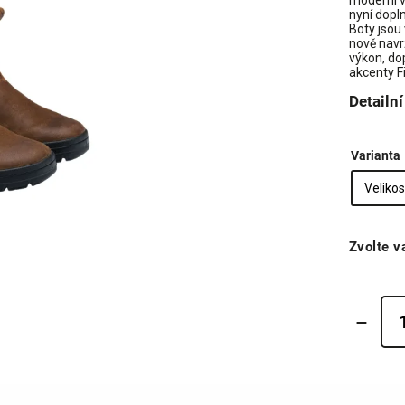
moderní v
nyní dopln
Boty jsou
nově navr
výkon, do
akcenty F
Detailn
Varianta
Zvolte v
SLEV
200 Kč na prvn
Ušetři 200 Kč na první