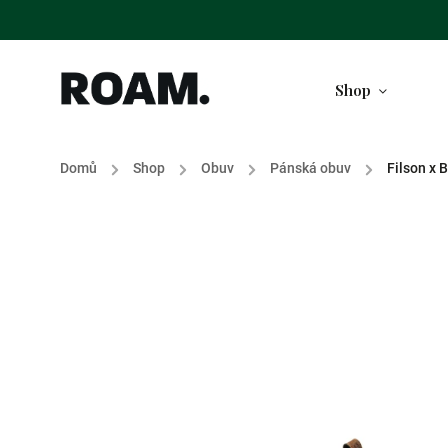
Shop
Domů
/
Shop
/
Obuv
/
Pánská obuv
/
Filson x 