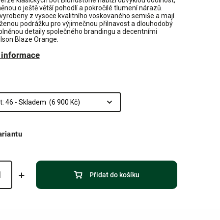
erze klasických bot Blundstone nabízí obvyklou odolnost,
ěnou o ještě větší pohodlí a pokročilé tlumení nárazů.
 vyrobeny z vysoce kvalitního voskovaného semiše a mají
ženou podrážku pro výjimečnou přilnavost a dlouhodobý
plněnou detaily společného brandingu a decentními
ilson Blaze Orange.
í informace
ariantu
A
Přidat do košíku
í nákup*
 objednávce a