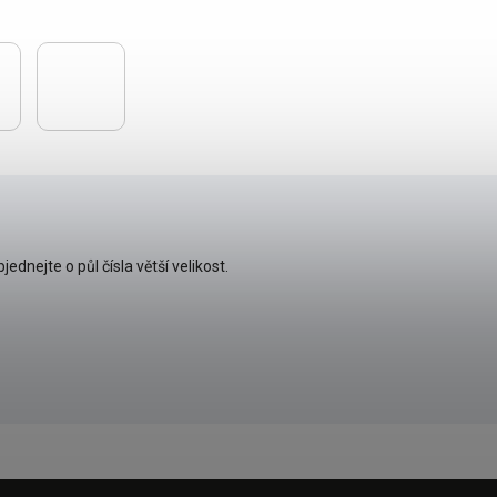
dozvíš se všechny akce, 
jako první.
CHCI ODEBÍRAT NE
jednejte o půl čísla větší velikost.
*Platí při nákupu nad
Vaše e-mailová adresa je u 
Zásady zpracování osob