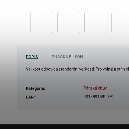
POPIS
ZNAČKA
FILSON
Velikost odpovídá standardní velikosti. Pro volnější střih ob
Pánská obuv
Kategorie
:
9315891599979
EAN
: