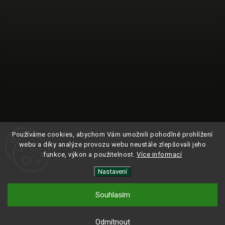
Používáme cookies, abychom Vám umožnili pohodlné prohlížení
webu a díky analýze provozu webu neustále zlepšovali jeho
funkce, výkon a použitelnost.
Více informací
Nastavení
Sledovat na Instagramu
Souhlasím
Copyright 2024
ROAM.
| Všechna práva vyhrazena.
Odmítnout