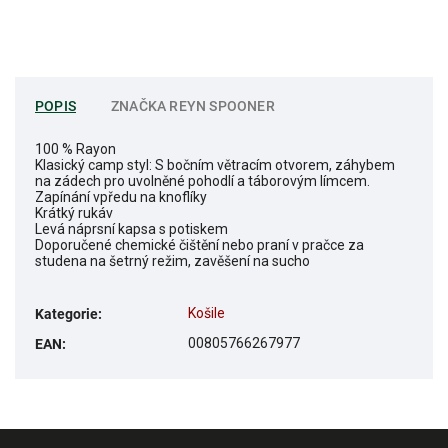
POPIS
ZNAČKA
REYN SPOONER
100 % Rayon
Klasický camp styl: S bočním větracím otvorem, záhybem
na zádech pro uvolněné pohodlí a táborovým límcem.
Zapínání vpředu na knoflíky
Krátký rukáv
Levá náprsní kapsa s potiskem
Doporučené chemické čištění nebo praní v pračce za
studena na šetrný režim, zavěšení na sucho
Košile
Kategorie
:
00805766267977
EAN
: