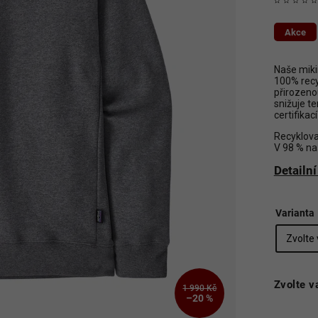
Akce
Naše miki
100% recy
přirozenou
snižuje te
certifikac
Recyklov
V 98 % na
Detailn
Varianta
Zvolte v
1 990 Kč
–20 %