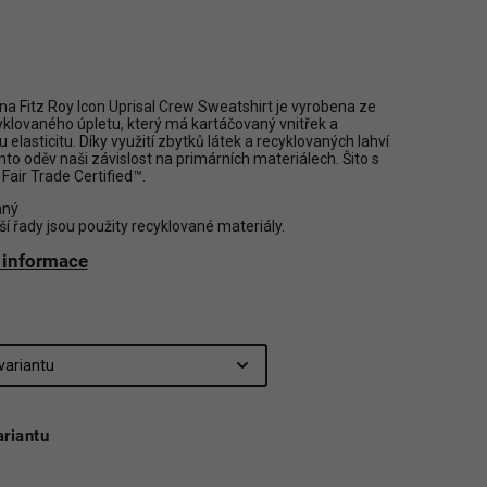
na Fitz Roy Icon Uprisal Crew Sweatshirt je vyrobena ze
klovaného úpletu, který má kartáčovaný vnitřek a
 elasticitu. Díky využití zbytků látek a recyklovaných lahví
nto oděv naši závislost na primárních materiálech. Šito s
í Fair Trade Certified™.
aný
ší řady jsou použity recyklované materiály.
í informace
ariantu