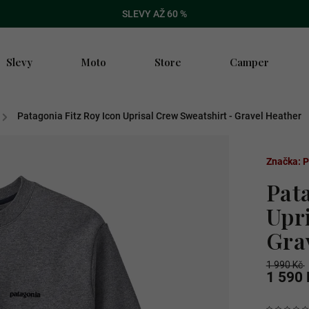
SLEVY AŽ 60 %
Slevy
Moto
Store
Camper
/
Patagonia Fitz Roy Icon Uprisal Crew Sweatshirt - Gravel Heather
Značka:
P
Pat
Upr
Gra
1 990 Kč
1 590 