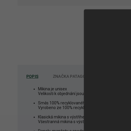
POPIS
ZNAČKA
PATAGONIA
Mikina je unisex
Velikosti k objednání jsou uvedené v pánských. Ted
Směs 100% recyklovaného polyesteru a bavlny.
Vyrobeno ze 100% recyklovaného úpletu s kartáčov
Klasická mikina s výstřihem
Všestranná mikina s výstřihem je klasická a hodí se