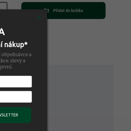
Přidat do košíku
A
ní nákup*
í objednávce a
kce, slevy a
první.
WSLETTER