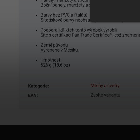
Panely, manžety a spodní lem z žebrového úpletu
Boční panely, manžety a spodní lem z žebrového úpl
Barvy bez PVC a ftalátů
Sítotiskové barvy neobsahují PVC a ftaláty.
Podpora lidí, kteří tento výrobek vyrobili
Šité s certifikací Fair Trade Certified™, což znamená, ž
Země původu
Vyrobeno v Mexiku.
Hmotnost
526 g (18,6 oz)
Mikiny a svetry
Kategorie
:
Zvolte variantu
EAN
: