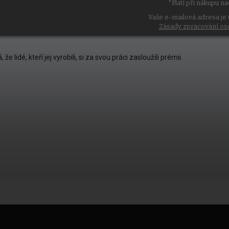
*Platí při nákupu n
etu; žebrované boční panely zajišťují lepší pohyblivost.
Vaše e-mailová adresa je 
Zásady zpracování os
e lidé, kteří jej vyrobili, si za svou práci zasloužili prémii.