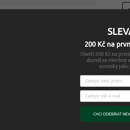
SLEV
200 Kč na prv
Ušetři 200 Kč na prvn
dozvíš se všechny a
novinky jako 
y pro dámskou velikost je potřeba si objednat vždy menší.
aným vnitřkem a přirozenou elasticitou.
CHCI ODEBÍRAT NE
 téměř na cokoli.