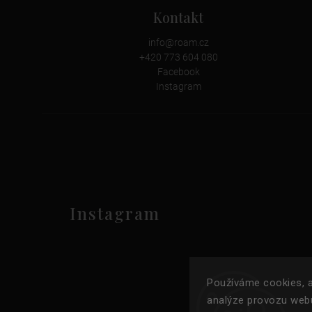
Kontakt
info
@
roam.cz
+420 773 604 080
Facebook
Instagram
Instagram
Používáme cookies, a
analýze provozu webu