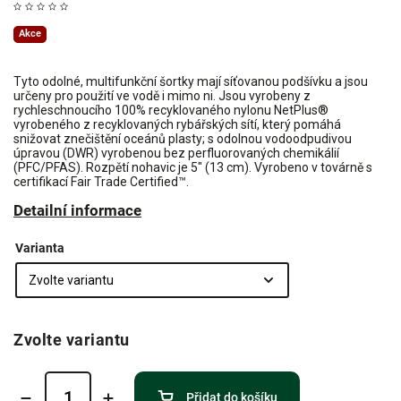
Akce
Tyto odolné, multifunkční šortky mají síťovanou podšívku a jsou
určeny pro použití ve vodě i mimo ni. Jsou vyrobeny z
rychleschnoucího 100% recyklovaného nylonu NetPlus®
vyrobeného z recyklovaných rybářských sítí, který pomáhá
snižovat znečištění oceánů plasty; s odolnou vodoodpudivou
úpravou (DWR) vyrobenou bez perfluorovaných chemikálií
(PFC/PFAS). Rozpětí nohavic je 5" (13 cm). Vyrobeno v továrně s
certifikací Fair Trade Certified™.
Detailní informace
Varianta
Zvolte variantu
Přidat do košíku