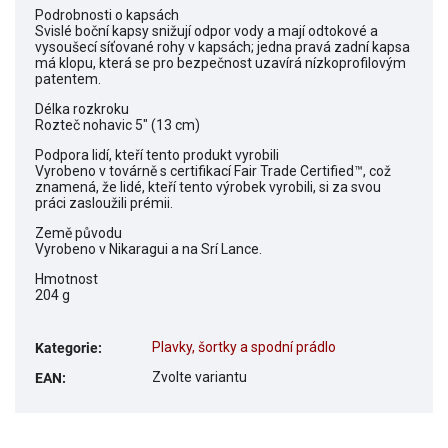
Podrobnosti o kapsách
Svislé boční kapsy snižují odpor vody a mají odtokové a
vysoušecí síťované rohy v kapsách; jedna pravá zadní kapsa
má klopu, která se pro bezpečnost uzavírá nízkoprofilovým
patentem.
Délka rozkroku
Rozteč nohavic 5" (13 cm)
Podpora lidí, kteří tento produkt vyrobili
Vyrobeno v továrně s certifikací Fair Trade Certified™, což
znamená, že lidé, kteří tento výrobek vyrobili, si za svou
práci zasloužili prémii.
Země původu
Vyrobeno v Nikaragui a na Srí Lance.
Hmotnost
204 g
Plavky, šortky a spodní prádlo
Kategorie
:
Zvolte variantu
EAN
: