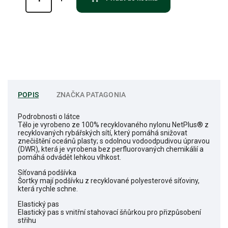
POPIS
ZNAČKA
PATAGONIA
Podrobnosti o látce
Tělo je vyrobeno ze 100% recyklovaného nylonu NetPlus® z
recyklovaných rybářských sítí, který pomáhá snižovat
znečištění oceánů plasty; s odolnou vodoodpudivou úpravou
(DWR), která je vyrobena bez perfluorovaných chemikálií a
pomáhá odvádět lehkou vlhkost.
Síťovaná podšívka
Šortky mají podšívku z recyklované polyesterové síťoviny,
která rychle schne.
Elastický pas
Elastický pas s vnitřní stahovací šňůrkou pro přizpůsobení
střihu