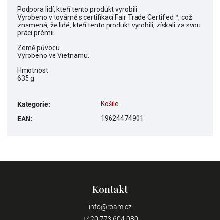
Podpora lidí, kteří tento produkt vyrobili
Vyrobeno v továrně s certifikací Fair Trade Certified™, což
znamená, že lidé, kteří tento produkt vyrobili, získali za svou
práci prémii.
Země původu
Vyrobeno ve Vietnamu.
Hmotnost
635 g
Košile
Kategorie
:
19624474901
EAN
:
Kontakt
info
@
roam.cz
+420 773 604 080