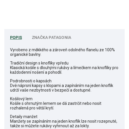
POPIS
ZNAČKA
PATAGONIA
Vyrobeno z měkkého a zároveň odolného flanelu ze 100%
organické bavlny.
Tradiční design s knoflíky vpředu
Klasická košile s dlouhými rukávy a límečkem na knoflíky pro
každodenní nošení a pohodlí.
Podrobnosti o kapsách
Dvě náprsní kapsy s klopami a zapínáním na jeden knoflík
udrží vaše nezbytnosti v bezpečí a dostupné.
Košilový lem
Košile s ohrnutým lemem se dá zastrčit nebo nosit
rozhalená pro větší krytí.
Detaily manžet
Manžety se zapínáním na jeden knoflík lze nosit rozepnuté,
takže si můžete rukávy vyhrnout až za lokty.