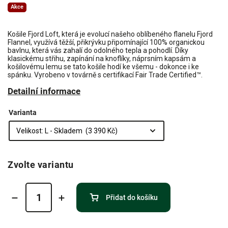
Akce
Košile Fjord Loft, která je evolucí našeho oblíbeného flanelu Fjord
Flannel, využívá těžší, přikrývku připomínající 100% organickou
bavlnu, která vás zahalí do odolného tepla a pohodlí. Díky
klasickému střihu, zapínání na knoflíky, náprsním kapsám a
košilovému lemu se tato košile hodí ke všemu - dokonce i ke
spánku. Vyrobeno v továrně s certifikací Fair Trade Certified™.
Detailní informace
Varianta
Zvolte variantu
Přidat do košíku