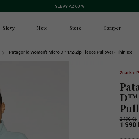
SLEVY AŽ 60 %
Slevy
Moto
Store
Camper
/
Patagonia Women's Micro D™ 1/2-Zip Fleece Pullover - Thin Ice
Značka:
P
Pat
D™ 
Pull
2 490 Kč
1 990 