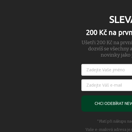
SLEV
200 Kč na prv
Ušetři 200 Kč na prvn
dozvíš se všechny a
novinky jako 
 ze 100% recyklovaného polyesteru s oboustrannou úpravou proti žmol
CHCI ODEBÍRAT NE
.
*Platí při nákupu n
Vaše e-mailová adresa je 
m.