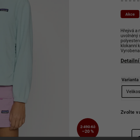
Akce
Hřejivá a
uvolněný 
polyester
klokanní 
Vyrobena v
Detailn
Varianta
Zvolte v
2 490 Kč
–20 %