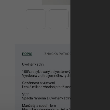
POPIS
ZNAČKA
PATAGONIA
Uvolněný střih
100% recyklovaný polyesterový microfleece
Vyrobena z ultra jemného, rychleschnoucího microfleecu
Sezónnost a vrstvení
Lehká mikina vhodná pro tři sezóny, ideální pro vrstvení.
Střih
Spadlá ramena a uvolněný střih sahající přibližně k bokům
Manžety a spodní lem
Elastické zakončení manžet a čistě zpracovaný spodní le