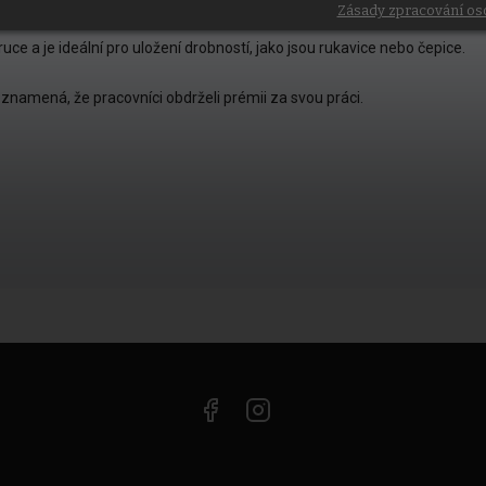
Zásady zpracování os
ce a je ideální pro uložení drobností, jako jsou rukavice nebo čepice.
ž znamená, že pracovníci obdrželi prémii za svou práci.