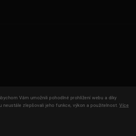
bychom Vám umožnili pohodlné prohlížení webu a díky
 neustále zlepšovali jeho funkce, výkon a použitelnost.
Více
Copyright 2024
ROAM.
| Všechna práva vyhrazena.