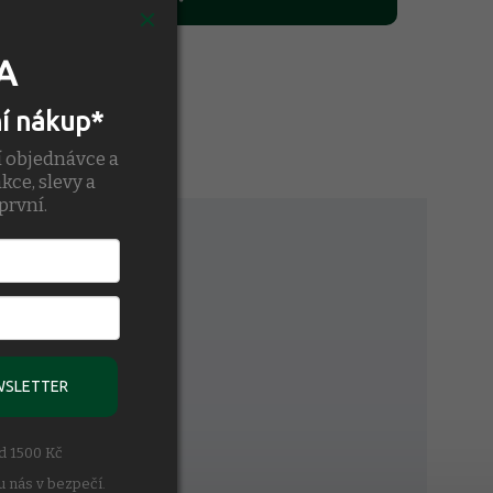
A
ní nákup*
í objednávce a
kce, slevy a
první.
kování.
WSLETTER
ad 1500 Kč
u nás v bezpečí.