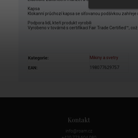
Kapsa
Klokanní průchozí kapsa se síťovanou podšívkou zahřeje ru
Podpora lidí, kteří produkt vyrobili
Vyrobeno v továrně s certifikací Fair Trade Certified™, co
Mikiny a svetry
Kategorie
:
198077629757
EAN
:
Kontakt
info
@
roam.cz
+420 773 604 080