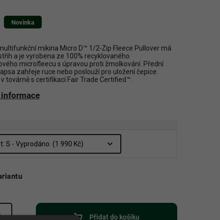
Novinka
 multifunkční mikina Micro D™ 1/2‑Zip Fleece Pullover má
střih a je vyrobena ze 100% recyklovaného
ového microfleecu s úpravou proti žmolkování. Přední
kapsa zahřeje ruce nebo poslouží pro uložení čepice.
 továrně s certifikací Fair Trade Certified™.
í informace
ariantu
Přidat do košíku