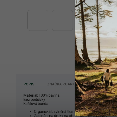
POPIS
ZNAČKA
ROARK
Materiál: 100% bavlna
Bez podšívky
Košilová bunda
Organická bavlněná tkanina Canvas
Zapínání na druky na přední straně i kapsách