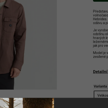
Představu
volnočaso
Hebrides.
oděvu a p
Je vyrobe
odstínu ol
hravých k
ležernému 
jak pro ve
Model je 
zesílené 
Detailn
Varianta