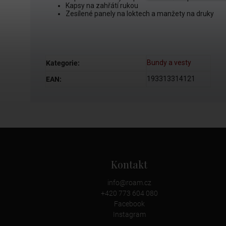
Kapsy na zahřátí rukou
Zesílené panely na loktech a manžety na druky
Bundy a vesty
Kategorie
:
193313314121
EAN
:
Kontakt
info
@
roam.cz
+420 773 604 080
Facebook
Instagram