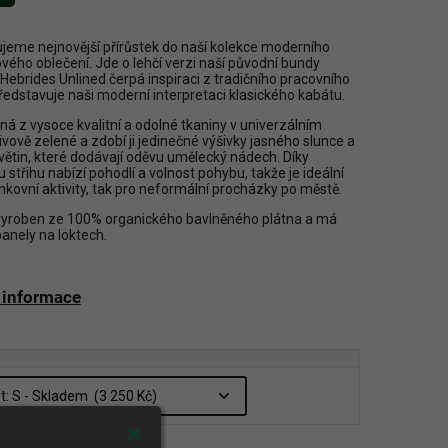
jeme nejnovější přírůstek do naší kolekce moderního
vého oblečení. Jde o lehčí verzi naší původní bundy
 Hebrides Unlined čerpá inspiraci z tradičního pracovního
ředstavuje naši moderní interpretaci klasického kabátu.
ná z vysoce kvalitní a odolné tkaniny v univerzálním
ivově zelené a zdobí ji jedinečné výšivky jasného slunce a
větin, které dodávají oděvu umělecký nádech. Díky
střihu nabízí pohodlí a volnost pohybu, takže je ideální
nkovní aktivity, tak pro neformální procházky po městě.
vyroben ze 100% organického bavlněného plátna a má
panely na loktech.
í informace