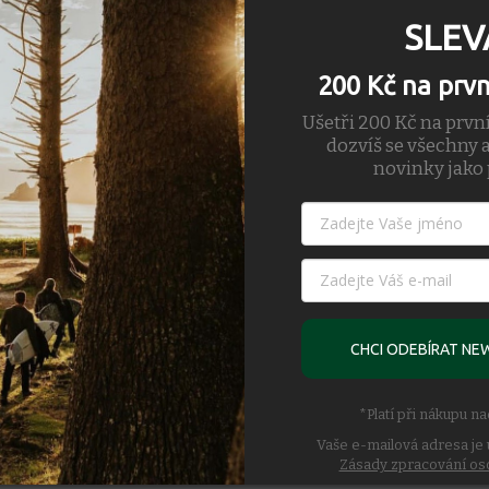
Zvolte v
SLEV
200 Kč na prv
Ušetři 200 Kč na prvn
dozvíš se všechny a
novinky jako 
CHCI ODEBÍRAT NE
*Platí při nákupu n
Vaše e-mailová adresa je 
Zásady zpracování os