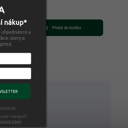
ariantu
A
ní nákup*
Přidat do košíku
í objednávce a
kce, slevy a
první.
WSLETTER
ad 1500 Kč
u nás v bezpečí.
obních údajů