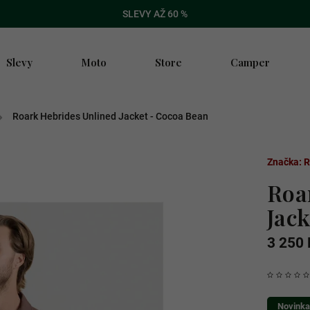
SLEVY AŽ 60 %
Slevy
Moto
Store
Camper
/
Roark Hebrides Unlined Jacket - Cocoa Bean
Značka:
R
Roa
Jac
3 250 
Novinka