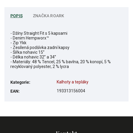
POPIS
ZNAČKA
ROARK
- Džíny Straight Fit s 5 kapsami
- Denim Hempworx™
- Zip Ykk
- Zesílená podšívka zadní kapsy
- Šířka nohavic 15”
- Délka nohavic 32” a 34”
- Materiály: 48 % Tencel, 25 % bavlna, 20 % konopí, 5 %
recyklovaný polyester, 2 % lycra
Kalhoty a tepláky
Kategorie
:
193313156004
EAN
: