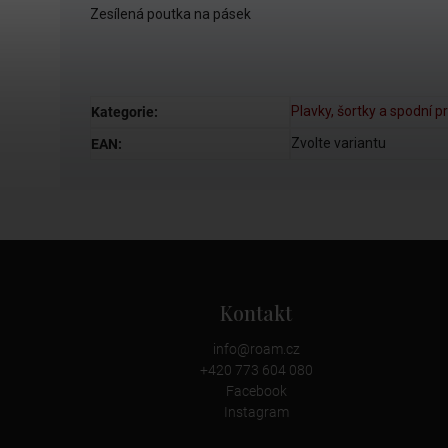
Zesílená poutka na pásek
Plavky, šortky a spodní p
Kategorie
:
Zvolte variantu
EAN
:
Kontakt
info
@
roam.cz
+420 773 604 080
Facebook
Instagram