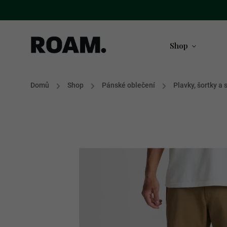
Shop
Domů
/
Shop
/
Pánské oblečení
/
Plavky, šortky a 