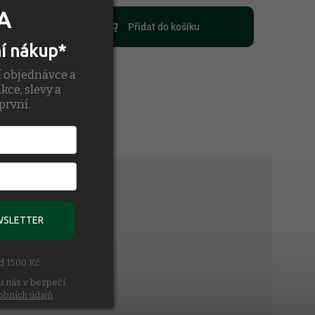
A
Přidat do košíku
ní nákup*
í objednávce a
kce, slevy a
první.
WSLETTER
ad 1500 Kč
u nás v bezpečí.
obních údajů