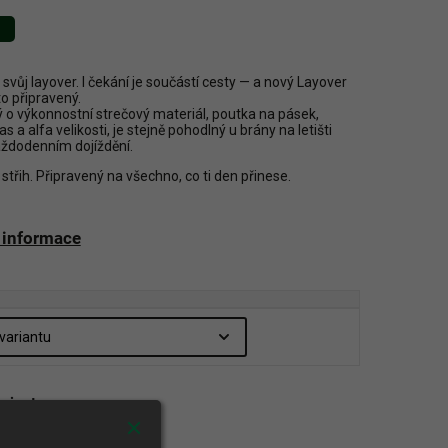
 svůj layover. I čekání je součástí cesty — a nový Layover
to připravený.
 o výkonnostní strečový materiál, poutka na pásek,
as a alfa velikosti, je stejně pohodlný u brány na letišti
každodenním dojíždění.
 střih. Připravený na všechno, co ti den přinese.
í informace
ariantu