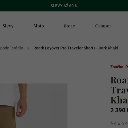
SLEVY AŽ 60 %
Slevy
Moto
Store
Camper
spodní prádlo
/
Roark Layover Pro Traveler Shorts - Dark Khaki
Značka:
R
Roa
Tra
Kha
2 390 