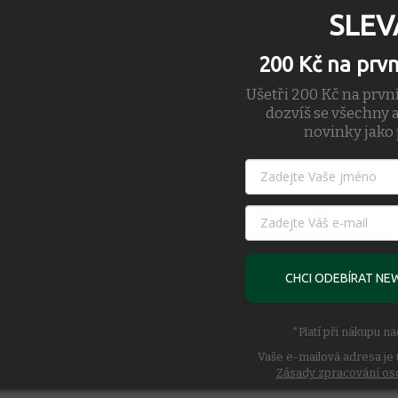
SLEV
200 Kč na prv
Ušetři 200 Kč na prvn
dozvíš se všechny a
novinky jako 
CHCI ODEBÍRAT NE
*Platí při nákupu n
Vaše e-mailová adresa je 
Zásady zpracování os