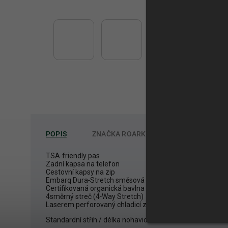
POPIS
ZNAČKA
ROARK
TSA‑friendly pas
Zadní kapsa na telefon
Cestovní kapsy na zip
Embarq Dura‑Stretch směsová tkanina
Certifikovaná organická bavlna
4směrný streč (4‑Way Stretch)
Laserem perforovaný chladicí zadní panel
Standardní střih / délka nohavice 18" / vnitřní délka 7.75"