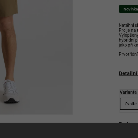
Novinka
Natáhni si
Pro je na 
Vylepšený
hybridní p
jako při 
Prvotřídní
Detailn
Varianta
Zvolte v