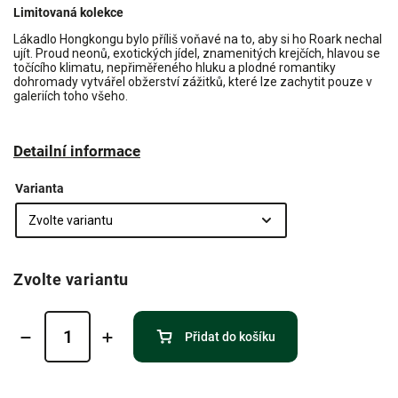
Limitovaná kolekce
Lákadlo Hongkongu bylo příliš voňavé na to, aby si ho Roark nechal
ujít. Proud neonů, exotických jídel, znamenitých krejčích, hlavou se
točícího klimatu, nepřiměřeného hluku a plodné romantiky
dohromady vytvářel obžerství zážitků, které lze zachytit pouze v
galeriích toho všeho.
Detailní informace
Varianta
Zvolte variantu
Přidat do košíku