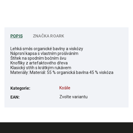
POPIS
ZNAČKA
ROARK
Lehká směs organické bavlny a viskózy
Náprsní kapsa s vlastním prošíváním
Štítek na spodním bočním švu
Knoflíky z artefaktového dřeva
Klasický střih s krátkým rukávem
Materiály: Materiál: 55 % organická bavlna 45 % viskóza
Košile
Kategorie
:
Zvolte variantu
EAN
: