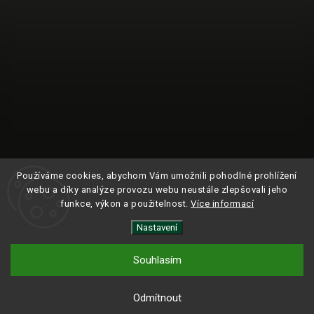
Používáme cookies, abychom Vám umožnili pohodlné prohlížení
webu a díky analýze provozu webu neustále zlepšovali jeho
funkce, výkon a použitelnost.
Více informací
Nastavení
Sledovat na Instagramu
Souhlasím
Copyright 2024
ROAM.
| Všechna práva vyhrazena.
Odmítnout